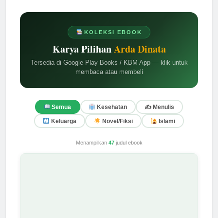
KOLEKSI EBOOK
Karya Pilihan
Arda Dinata
Tersedia di Google Play Books / KBM App — klik untuk
membaca atau membeli
✍️ Menulis
Semua
Kesehatan
Keluarga
Novel/Fiksi
Islami
Menampilkan
47
judul ebook