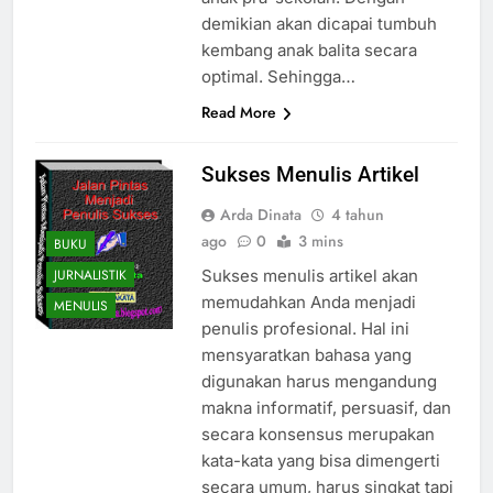
demikian akan dicapai tumbuh
kembang anak balita secara
optimal. Sehingga…
Read More
Sukses Menulis Artikel
Arda Dinata
4 tahun
ago
0
3 mins
BUKU
JURNALISTIK
Sukses menulis artikel akan
memudahkan Anda menjadi
MENULIS
penulis profesional. Hal ini
mensyaratkan bahasa yang
digunakan harus mengandung
makna informatif, persuasif, dan
secara konsensus merupakan
kata-kata yang bisa dimengerti
secara umum, harus singkat tapi