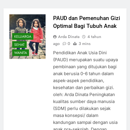
PAUD dan Pemenuhan Gizi
Optimal Bagi Tubuh Anak
Arda Dinata
4 tahun
KELUARGA
ago
0
3 mins
SEHAT
Pendidikan Anak Usia Dini
WANITA
(PAUD) merupakan suatu upaya
pembinaan yang ditujukan bagi
anak berusia 0-6 tahun dalam
aspek-aspek pendidikan,
kesehatan dan perbaikan gizi.
oleh: Arda Dinata Peningkatan
kualitas sumber daya manusia
(SDM) perlu dilakukan sejak
masa konsepsi/ dalam
kandungan sampai dengan usia
anak pra-sekolah. Dengan