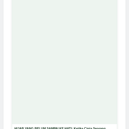
HIJAB YANG BELUM SAMPAI KE HATI: Ketika Cinta Seorang