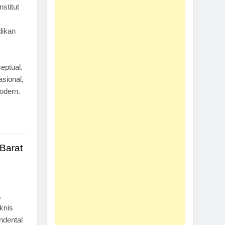
stitut
ikan
eptual.
asional,
odern.
Barat
,
knis
ndental