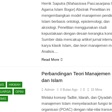
Herrik Saputra (Mahasiswa Pascasarjana In
Agama Islam Bogor) Abstrak Penelitian ini
mengembangkan model manajemen pendid
Islam berbasis ontologi, epistemologi, dan
aksiologi. Penelitian menggunakan studi
kepustakaan dengan desain kerangka kons
Sumber data mencakup artikel jurnal intern
karya klasik Islam, dan teori manajemen m
Analisis…
Read More
Perbandingan Teori Manajemen 
dan Islam
NIS
HIKMAH
Admin
4 Bulan Ago
0
15 Mins
LUARGA
OPINI
Melalui konsep Tadbir, Idarah, dan Qiyadah
IMIS
manajemen Islam menyelaraskan fungsi te
organisasi (POAC) dengan nilai-nilai transe