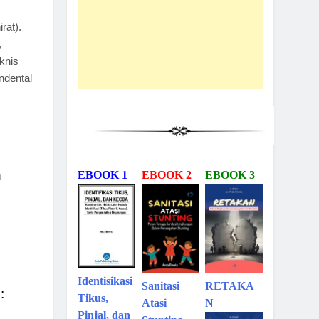
rat).
,
knis
ndental
n
EBOOK 1
EBOOK 2
EBOOK 3
Identisikasi
Sanitasi
RETAKA
:
Tikus,
Atasi
N
Pinjal, dan