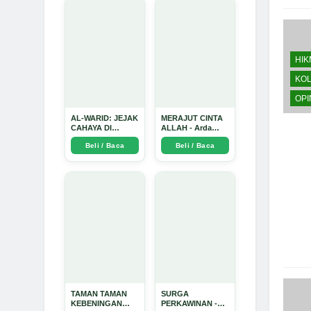
Paling Kejam -
Pulang di Bulan
Arda Dinata
Ramadhan" - Arda
Dinata
HI
KOL
OPI
AL-WARID: JEJAK
MERAJUT CINTA
CAHAYA DI
ALLAH - Arda
ANTARA DUA
Dinata
Beli / Baca
Beli / Baca
ZAMAN - Arda
Dinata
TAMAN TAMAN
SURGA
KEBENINGAN
PERKAWINAN -