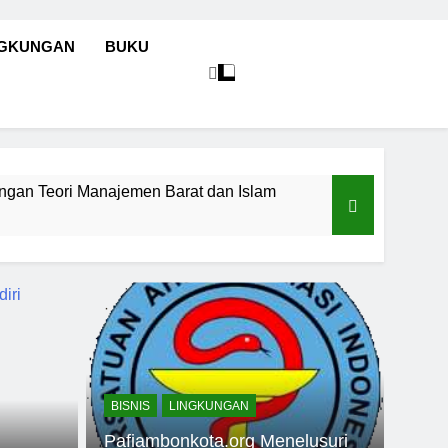
NGKUNGAN
BUKU
ngan Teori Manajemen Barat dan Islam
h Lantai Kita
 for Adults
BISNIS
LINGKUNGAN
Pafiambonkota.org Menelusuri
 Mata Air