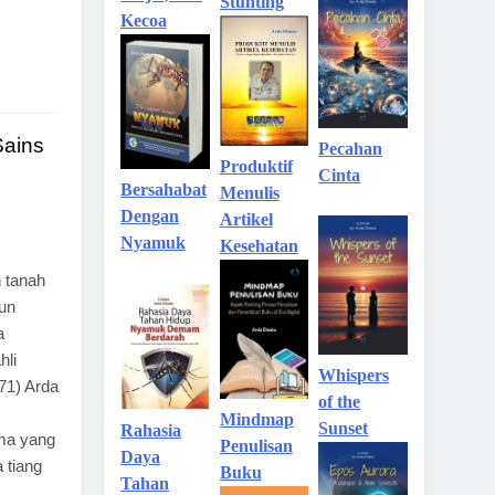
Stunting
Kecoa
Sains
Pecahan
Produktif
Cinta
Bersahabat
Menulis
Dengan
Artikel
Nyamuk
Kesehatan
 tanah
un
a
hli
Whispers
971) Arda
of the
Mindmap
Sunset
Rahasia
ma yang
Penulisan
Daya
a tiang
Buku
Tahan