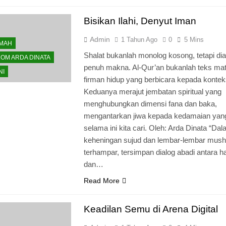
Bisikan Ilahi, Denyut Iman
Admin
1 Tahun Ago
0
5 Mins
KMAH
Shalat bukanlah monolog kosong, tetapi dia
OM ARDA DINATA
penuh makna. Al-Qur’an bukanlah teks mati,
NI
firman hidup yang berbicara kepada konteks
Keduanya merajut jembatan spiritual yang
menghubungkan dimensi fana dan baka,
mengantarkan jiwa kepada kedamaian yan
selama ini kita cari. Oleh: Arda Dinata “Da
keheningan sujud dan lembar-lembar mush
terhampar, tersimpan dialog abadi antara 
dan…
Read More
Keadilan Semu di Arena Digital