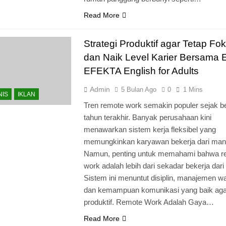
Read More
Strategi Produktif agar Tetap Fo
dan Naik Level Karier Bersama 
EFEKTA English for Adults
Admin
5 Bulan Ago
0
1 Mins
NIS
IKLAN
Tren remote work semakin populer sejak b
tahun terakhir. Banyak perusahaan kini
menawarkan sistem kerja fleksibel yang
memungkinkan karyawan bekerja dari mana
Namun, penting untuk memahami bahwa r
work adalah lebih dari sekadar bekerja dar
Sistem ini menuntut disiplin, manajemen w
dan kemampuan komunikasi yang baik agar
produktif. Remote Work Adalah Gaya…
Read More