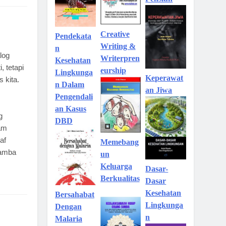
Creative
Pendekata
Writing &
n
log
Writerpren
Kesehatan
 tetapi
eurship
Lingkunga
Keperawat
 kita.
n Dalam
an Jiwa
Pengendali
an Kasus
g
DBD
lam
af
Memebang
hamba
un
Keluarga
Dasar-
Berkualitas
Dasar
Kesehatan
Bersahabat
Lingkunga
Dengan
n
Malaria