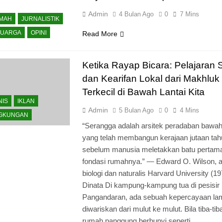
Admin
4 Bulan Ago
0
7 Mins
KMAH
JURNALISTIK
LUARGA
OPINI
Read More
Ketika Rayap Bicara: Pelajaran 
dan Kearifan Lokal dari Makhluk
Terkecil di Bawah Lantai Kita
NIS
IKLAN
Admin
5 Bulan Ago
0
4 Mins
NGKUNGAN
“Serangga adalah arsitek peradaban bawah
yang telah membangun kerajaan jutaan tah
sebelum manusia meletakkan batu pertam
fondasi rumahnya.” — Edward O. Wilson, a
biologi dan naturalis Harvard University (1
Dinata Di kampung-kampung tua di pesisir
Pangandaran, ada sebuah kepercayaan la
diwariskan dari mulut ke mulut. Bila tiba-tib
rumah panggung berbunyi seperti…