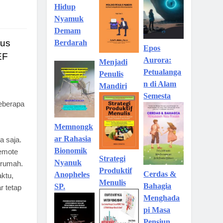
Hidup
Nyamuk
Demam
kus
Berdarah
Epos
EF
Aurora:
Menjadi
Petualanga
Penulis
n di Alam
Mandiri
Semesta
eberapa
Memnongk
ar Rahasia
 saja.
Bionomik
emote
Strategi
Nyanuk
i rumah.
Produktif
Cerdas &
Anopheles
aktu,
Menulis
Bahagia
SP.
 tetap
Menghada
pi Masa
Pensiun