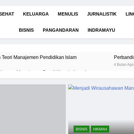
SEHAT
KELUARGA
MENULIS
JURNALISTIK
LI
BISNIS
PANGANDARAN
INDRAMAYU
 Teori Manajemen Pendidikan Islam
Perbandi
4 Bulan Ago
 Konsep Manajemen Pendidikan Indonesia
Pendidikan Islam: Gaya, Etika, dan Spiritualitas
lajaran Sains dan Kearifan Lokal dari Makhluk Terkecil di Bawa
 Tetap Fokus dan Naik Level Karier Bersama EF EFEKTA English
BISNIS
HIKMAH
man
Keadilan Semu di Arena Digital
Syukur sebagai