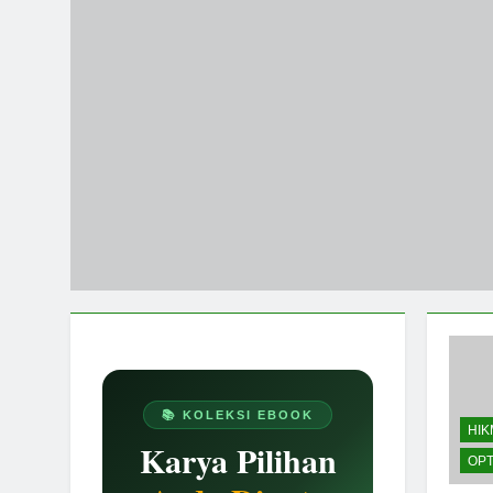
1 Tahun Ago
Manfaat Ber
1 Tahun Ago
📚 KOLEKSI EBOOK
HI
Karya Pilihan
OPT