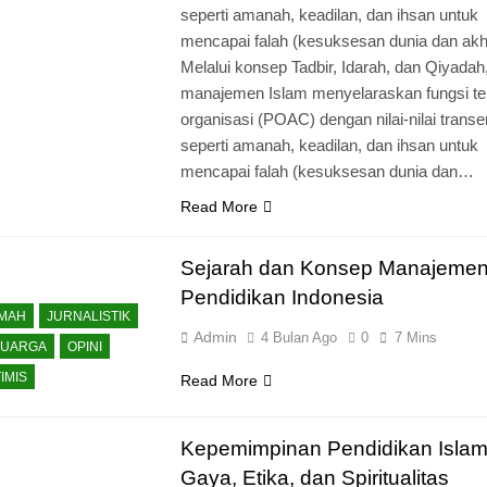
seperti amanah, keadilan, dan ihsan untuk
mencapai falah (kesuksesan dunia dan akhi
Melalui konsep Tadbir, Idarah, dan Qiyadah
manajemen Islam menyelaraskan fungsi te
organisasi (POAC) dengan nilai-nilai transe
seperti amanah, keadilan, dan ihsan untuk
mencapai falah (kesuksesan dunia dan…
Read More
Sejarah dan Konsep Manajeme
Pendidikan Indonesia
KMAH
JURNALISTIK
Admin
4 Bulan Ago
0
7 Mins
LUARGA
OPINI
IMIS
Read More
Kepemimpinan Pendidikan Islam
Gaya, Etika, dan Spiritualitas