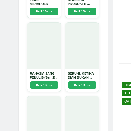
MILYARDER:
PRODUKTIF
Kisah, Rahasia
MENULIS UPDATE
Beli / Baca
Beli / Baca
Sukses, dan
- Arda Dinata
Panduan Menjadi
Penulis 1 Milyar di
KBM App dari Nol
- Arda Dinata
RAHASIA SANG
SERUNI: KETIKA
PENULIS (Seri 1) -
DIAM BUKAN
Arda Dinata
LAGI PILIHAN -
HI
Beli / Baca
Beli / Baca
Arda Dinata
KE
OPT