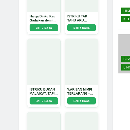
HI
Harga Diriku Kau
ISTRIKU TAK
KE
Gadaikan demi
TAHU AKU
Perempuan Itu -
PENGUSAHA
Beli / Baca
Beli / Baca
Arda Dinata
EMAS - Arda
Dinata
BIS
LI
ISTRIKU BUKAN
WARISAN MIMPI
MALAIKAT, TAPI
TERLARANG -
AKU JUGA TIDAK
Arda Dinata
Beli / Baca
Beli / Baca
SUCI - Arda Dinata