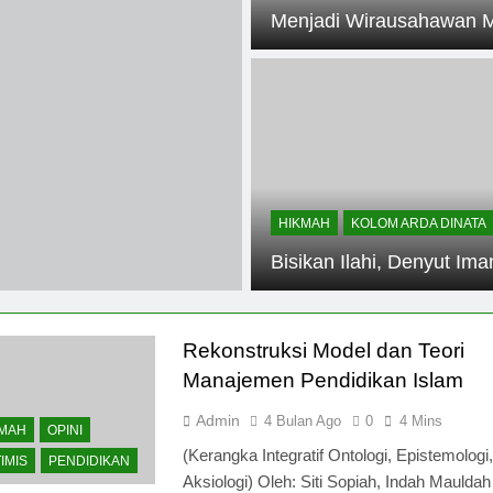
Menjadi Wirausahawan M
1 Tahun Ago
1 Tahun Ago
gabung dengan CabinClub BookCabin: Hemat Perjalanan dan 
HIKMAH
KOLOM ARDA DINATA
Bisikan Ilahi, Denyut Ima
Rekonstruksi Model dan Teori
Manajemen Pendidikan Islam
Admin
4 Bulan Ago
0
4 Mins
KMAH
OPINI
(Kerangka Integratif Ontologi, Epistemologi
IMIS
PENDIDIKAN
Aksiologi) Oleh: Siti Sopiah, Indah Mauldah