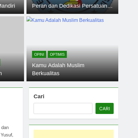
andiri
Peran dan Dedikasi Persatuan
Dapatkan Poin Reward
Ahli Farmasi Indonesia
OPINI
OPTIMIS
Kamu Adalah Muslim
n
Berkualitas
Cari
CARI
, dan
 Yusuf,