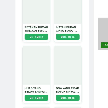
RETAKAN RUMAH
IKATAN BUKAN
TANGGA: Sebuah
CINTA BIASA -
Perjalanan
Arda Dinata
Beli / Baca
Beli / Baca
Emosional yang
Intim dan
Mendalam - Arda
BIS
Dinata
HIJAB YANG
DOA YANG TIDAK
BELUM SAMPAI
BUTUH SINYAL:
KE HATI: Ketika
Kisah Tiga Jiwa
Beli / Baca
Beli / Baca
Cinta Seorang
yang Tersesat di
Ustadz Menjadi
Era AI dan
Cermin yang
Menemukan Jalan