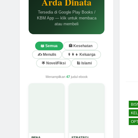
Arda Dinata
Tersedia di Google Play Books /
KBM App — klik untuk membaca
atau membeli
📖 Semua
🏥 Kesehatan
✍️ Menulis
👨‍👩‍👧 Keluarga
🌟 Novel/Fiksi
🕌 Islami
Menampilkan
47
judul ebook
BIS
KE
OPT
PENA
STRATEGI