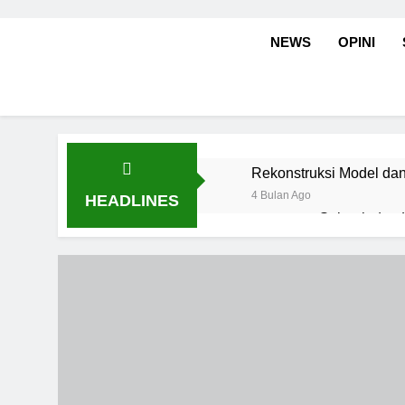
NEWS
OPINI
Rekonstruksi Model dan
4 Bulan Ago
HEADLINES
Sejarah dan
4 Bulan Ago
Kepemimpinan 
4 Bulan Ago
Ketika Rayap Bicara: Pe
5 Bulan Ago
Strategi Produktif agar
5 Bulan Ago
Bisikan Ilahi, Denyut I