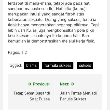
terdapat di mana-mana, tetapi ada pada hati
sanubari manusia sendiri. Hati kita (kolbu)
merupakan intuisi yang sangat fitroh atas
kebenaran sesuatu. Orang yang sukses, tentu ia
tidak hanya mengerahkan segenap pikirnya. Tapi
lebih dari itu, ia juga mengkonsulkan pola pikir
kesuksesan sesuatunya itu kepada hati. Baru
kemudian ia demonstrasikan melalui kerja fisik.
Pages:
1
2
Tagged:
bisnis
formula sukses
sukses
Previous:
Next:
Navigasi
pos
Tetap Sehat Bugar di
Jalan Pintas Menjadi
Saat Puasa
Penulis Sukses