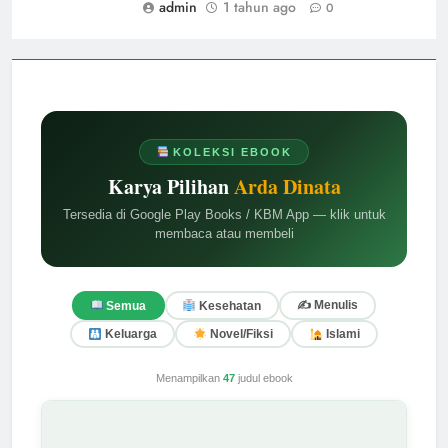
admin
1 tahun ago
0
KOLEKSI EBOOK
Karya Pilihan
Arda Dinata
Tersedia di Google Play Books / KBM App — klik untuk
membaca atau membeli
✍️ Menulis
Semua
Kesehatan
Keluarga
Novel/Fiksi
Islami
Menampilkan
47
judul ebook