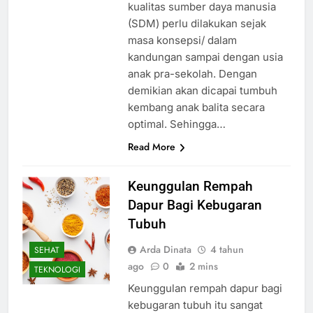
kualitas sumber daya manusia
(SDM) perlu dilakukan sejak
masa konsepsi/ dalam
kandungan sampai dengan usia
anak pra-sekolah. Dengan
demikian akan dicapai tumbuh
kembang anak balita secara
optimal. Sehingga…
Read More
Keunggulan Rempah
Dapur Bagi Kebugaran
Tubuh
Arda Dinata
4 tahun
SEHAT
ago
0
2 mins
TEKNOLOGI
Keunggulan rempah dapur bagi
kebugaran tubuh itu sangat