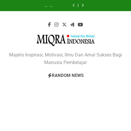
Kepemimpinan
Rekonstruksi
Perbandingan
Sejarah
Kepemimpinan
Rekonstruksi
Perbandingan
Skip
Pendidikan
Model
Teori
dan
Pendidikan
Model
Teori
Sejarah
Kepemimpinan
Islam:
dan
Manajemen
Konsep
Islam:
dan
Manajemen
to
dan
Pendidikan
Gaya,
Teori
Barat
Manajemen
Gaya,
Teori
Barat
Konsep
Islam:
content
Etika,
Manajemen
dan
Pendidikan
Etika,
Manajemen
dan
Manajemen
Gaya,
dan
Pendidikan
Islam
Indonesia
dan
Pendidikan
Islam
Pendidikan
Etika,
Spiritualitas
Islam
Spiritualitas
Islam
Indonesia
dan
Spiritualitas
MIQRA INDONESIA
Majelis Inspirasi, Motivasi, Ilmu Dan Amal Sukses Bagi
Manusia Pembelajar
RANDOM NEWS