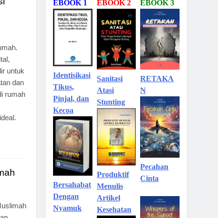
si
EBOOK 1
EBOOK 2
EBOOK 3
rumah.
tal,
ir untuk
Identisikasi
Sanitasi
RETAKA
tan dan
Tikus,
Atasi
N
di rumah
Pinjal, dan
Stunting
Kecoa
deal.
Pecahan
imah
Produktif
Cinta
Bersahabat
Menulis
Dengan
Artikel
Muslimah
Nyamuk
Kesehatan
ian