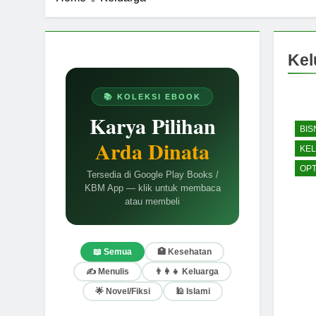
Kel
📚 KOLEKSI EBOOK
Karya Pilihan
BIS
Arda Dinata
KE
OPT
Tersedia di Google Play Books /
KBM App — klik untuk membaca
atau membeli
📖 Semua
🏥 Kesehatan
✍️ Menulis
👨‍👩‍👧 Keluarga
🌟 Novel/Fiksi
🕌 Islami