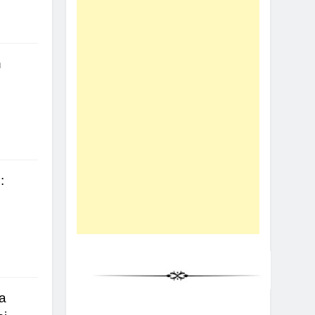
n
:
a