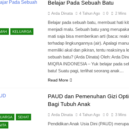
Belajar Pada Sebuah Batu
Arda Dinata
4 Tahun Ago
0
2 Mins
Belajar pada sebuah batu, membuat hati ki
menjadi malu. Sebuah batu yang merupak
KMAH
KELUARGA
mati saja bisa memberikan arti (baca: reaks
terhadap lingkungannya (air). Apalagi man
memiliki akal dan pikiran, tentu reaksinya le
sebuah batu? (Arda Dinata) Oleh: Arda Din
MIQRA INDONESIA – Yuk belajar pada se
batu! Suatu pagi, terlihat seorang anak…
Read More
PAUD dan Pemenuhan Gizi Opti
Bagi Tubuh Anak
Arda Dinata
4 Tahun Ago
0
3 Mins
LUARGA
SEHAT
Pendidikan Anak Usia Dini (PAUD) merup
ITA