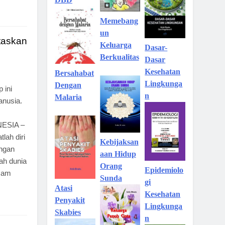
Memebang
un
taskan
Keluarga
Dasar-
Berkualitas
Dasar
Kesehatan
Bersahabat
Lingkunga
Dengan
 ini
n
Malaria
anusia.
NESIA –
lah diri
Kebijaksan
angan
aan Hidup
ah dunia
Orang
Epidemiolo
imam
Sunda
gi
Atasi
Kesehatan
Penyakit
Lingkunga
Skabies
n