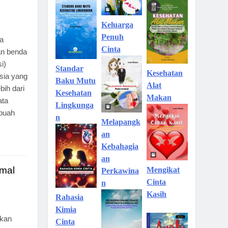
Keluarga
Penuh
ta
Cinta
an benda
i)
Standar
Kesehatan
usia yang
Baku Mutu
Alat
bih dari
Kesehatan
Makan
ata
Lingkunga
buah
n
Melapangk
an
Kebahagia
an
mal
Mengikat
Perkawina
Cinta
n
Kasih
Rahasia
Kimia
akan
Cinta