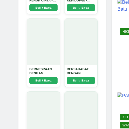
PENUH CINTA -
KEHIDUPAN -
Arda Dinata
Arda Dinata
Beli / Baca
Beli / Baca
HI
BERMESRAAN
BERSAHABAT
DENGAN
DENGAN
KEBAIKAN - Arda
NYAMUK: Jurus
Beli / Baca
Beli / Baca
Dinata
Jitu Atasi Penyakit
Bersumber
Nyamuk - Arda
Dinata
KE
WAN