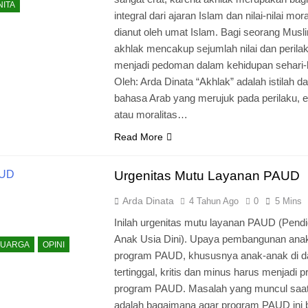
ITA
integral dari ajaran Islam dan nilai-nilai mor
dianut oleh umat Islam. Bagi seorang Musl
akhlak mencakup sejumlah nilai dan perila
menjadi pedoman dalam kehidupan sehari-h
Oleh: Arda Dinata “Akhlak” adalah istilah d
bahasa Arab yang merujuk pada perilaku, e
atau moralitas…
Read More
Urgenitas Mutu Layanan PAUD
Arda Dinata
4 Tahun Ago
0
5 Mins
Inilah urgenitas mutu layanan PAUD (Pendi
Anak Usia Dini). Upaya pembangunan anak
LUARGA
OPINI
program PAUD, khususnya anak-anak di d
tertinggal, kritis dan minus harus menjadi pr
program PAUD. Masalah yang muncul saat 
adalah bagaimana agar program PAUD ini b