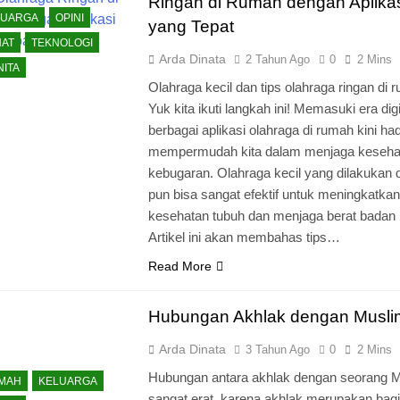
Ringan di Rumah dengan Aplika
LUARGA
OPINI
yang Tepat
HAT
TEKNOLOGI
Arda Dinata
2 Tahun Ago
0
2 Mins
ITA
Olahraga kecil dan tips olahraga ringan di 
Yuk kita ikuti langkah ini! Memasuki era digi
berbagai aplikasi olahraga di rumah kini had
mempermudah kita dalam menjaga keseha
kebugaran. Olahraga kecil yang dilakukan 
pun bisa sangat efektif untuk meningkatkan
kesehatan tubuh dan menjaga berat badan i
Artikel ini akan membahas tips…
Read More
Hubungan Akhlak dengan Musl
Arda Dinata
3 Tahun Ago
0
2 Mins
Hubungan antara akhlak dengan seorang 
KMAH
KELUARGA
sangat erat, karena akhlak merupakan bag