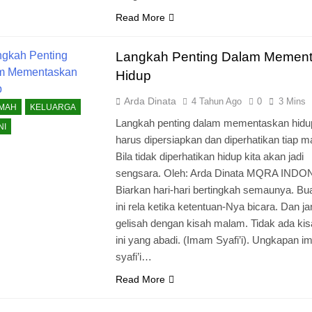
Read More
Langkah Penting Dalam Memen
Hidup
Arda Dinata
4 Tahun Ago
0
3 Mins
KMAH
KELUARGA
Langkah penting dalam mementaskan hidup
NI
harus dipersiapkan dan diperhatikan tiap m
Bila tidak diperhatikan hidup kita akan jadi
sengsara. Oleh: Arda Dinata MQRA INDO
Biarkan hari-hari bertingkah semaunya. Buat
ini rela ketika ketentuan-Nya bicara. Dan j
gelisah dengan kisah malam. Tidak ada kis
ini yang abadi. (Imam Syafi’i). Ungkapan 
syafi’i…
Read More