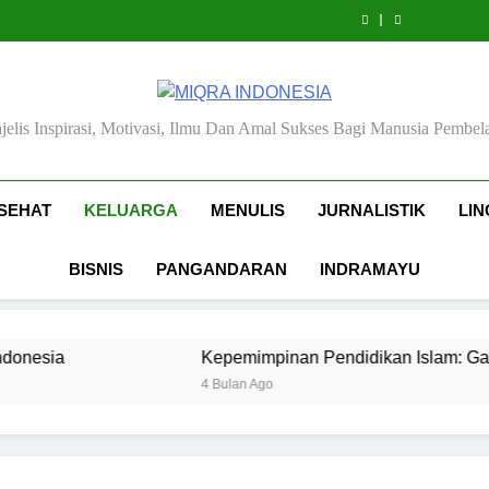
Etika,
Manajemen
dan
Pendidikan
Etika,
Manajemen
dan
Manajemen
Gaya,
dan
Pendidikan
Islam
Indonesia
dan
Pendidikan
Islam
Pendidikan
Etika,
Spiritualitas
Islam
Spiritualitas
Islam
Indonesia
dan
Spiritualitas
MIQRA INDONESIA
jelis Inspirasi, Motivasi, Ilmu Dan Amal Sukses Bagi Manusia Pembela
SEHAT
KELUARGA
MENULIS
JURNALISTIK
LI
BISNIS
PANGANDARAN
INDRAMAYU
Kepemimpinan Pendidikan Islam: Gaya, Etika, dan Spi
4 Bulan Ago