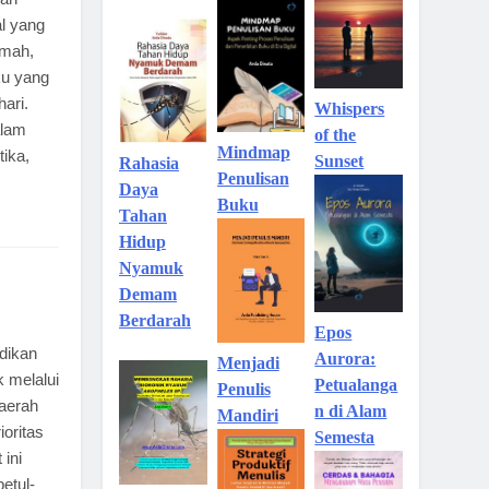
al yang
imah,
ku yang
ari.
Whispers
alam
of the
Mindmap
tika,
Sunset
Rahasia
Penulisan
Daya
Buku
Tahan
Hidup
Nyamuk
Demam
Berdarah
Epos
dikan
Aurora:
Menjadi
 melalui
Petualanga
Penulis
aerah
n di Alam
Mandiri
ioritas
Semesta
ini
etul-