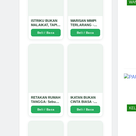
WAN
ISTRIKU BUKAN
WARISAN MIMPI
MALAIKAT, TAPI
TERLARANG -
AKU JUGA TIDAK
Arda Dinata
Beli / Baca
Beli / Baca
SUCI - Arda Dinata
RETAKAN RUMAH
IKATAN BUKAN
TANGGA: Sebuah
CINTA BIASA -
Perjalanan
Arda Dinata
KE
Beli / Baca
Beli / Baca
Emosional yang
Intim dan
Mendalam - Arda
Dinata