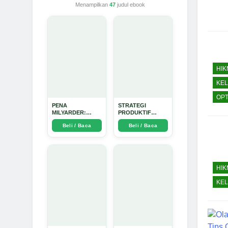
Menampilkan
47
judul ebook
HI
KE
OPT
PENA
STRATEGI
MILYARDER:
PRODUKTIF
Kisah, Rahasia
MENULIS UPDATE
Beli / Baca
Beli / Baca
Sukses, dan
- Arda Dinata
Panduan Menjadi
Penulis 1 Milyar di
KBM App dari Nol
- Arda Dinata
HI
KE