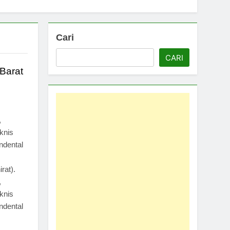
Cari
CARI
Barat
,
knis
ndental
rat).
,
knis
ndental