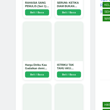
RAHASIA SANG
SERUNI: KETIKA
KE
PENULIS (Seri 1) -
DIAM BUKAN
Arda Dinata
LAGI PILIHAN -
SE
Beli / Baca
Beli / Baca
Arda Dinata
WAN
Harga Diriku Kau
ISTRIKU TAK
Gadaikan demi
TAHU AKU
Perempuan Itu -
PENGUSAHA
Beli / Baca
Beli / Baca
Arda Dinata
EMAS - Arda
Dinata
HI