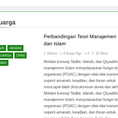
uarga
Perbandingan Teori Manajemen 
dan Islam
NIS
HIKMAH
Admin
4 Bulan Ago
0
15 Mins
LUARGA
OPINI
Melalui konsep Tadbir, Idarah, dan Qiyadah
IMIS
manajemen Islam menyelaraskan fungsi te
organisasi (POAC) dengan nilai-nilai transe
seperti amanah, keadilan, dan ihsan untuk
mencapai falah (kesuksesan dunia dan akhi
Melalui konsep Tadbir, Idarah, dan Qiyadah
manajemen Islam menyelaraskan fungsi te
organisasi (POAC) dengan nilai-nilai transe
seperti amanah, keadilan, dan ihsan untuk