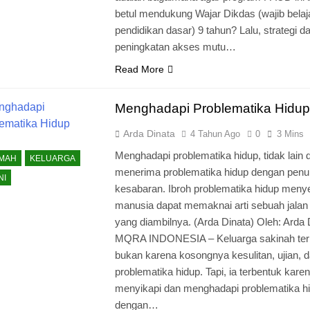
betul mendukung Wajar Dikdas (wajib belaj
pendidikan dasar) 9 tahun? Lalu, strategi d
peningkatan akses mutu…
Read More
Menghadapi Problematika Hidup
Arda Dinata
4 Tahun Ago
0
3 Mins
Menghadapi problematika hidup, tidak lain
KMAH
KELUARGA
menerima problematika hidup dengan penu
NI
kesabaran. Ibroh problematika hidup men
manusia dapat memaknai arti sebuah jalan 
yang diambilnya. (Arda Dinata) Oleh: Arda 
MQRA INDONESIA – Keluarga sakinah ter
bukan karena kosongnya kesulitan, ujian, 
problematika hidup. Tapi, ia terbentuk kare
menyikapi dan menghadapi problematika h
dengan…