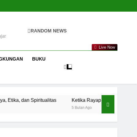
RANDOM NEWS
jar
Live Now
NGKUNGAN
BUKU
ritualitas
Ketika Rayap Bicara: Pelajaran Sains dan Kea
5 Bulan Ago