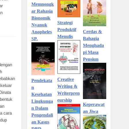
Memnongk
ar
ar Rahasia
an
Bionomik
Strategi
Nyanuk
Produktif
Cerdas &
Anopheles
Menulis
Bahagia
SP.
Menghada
pi Masa
Pensiun
 dengan
h
yebabkan
Creative
Pendekata
keluar
Writing &
n
Dinata
Writerpren
Kesehatan
bentuk
eurship
Lingkunga
Keperawat
dan
n Dalam
an Jiwa
na cara
Pengendali
idup
an Kasus
DBD