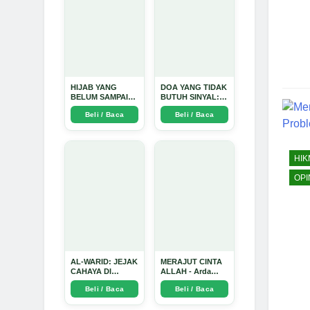
HIJAB YANG
DOA YANG TIDAK
BELUM SAMPAI
BUTUH SINYAL:
KE HATI: Ketika
Kisah Tiga Jiwa
Beli / Baca
Beli / Baca
Cinta Seorang
yang Tersesat di
Ustadz Menjadi
Era AI dan
Cermin yang
Menemukan Jalan
Paling Kejam -
Pulang di Bulan
Arda Dinata
Ramadhan" - Arda
HI
Dinata
OPI
AL-WARID: JEJAK
MERAJUT CINTA
CAHAYA DI
ALLAH - Arda
ANTARA DUA
Dinata
Beli / Baca
Beli / Baca
ZAMAN - Arda
Dinata