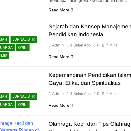
mencapai falah (kesuksesan dunia dan…
Read More
Sejarah dan Konsep Manajeme
Pendidikan Indonesia
KMAH
JURNALISTIK
Admin
4 Bulan Ago
0
7 Mins
LUARGA
OPINI
IMIS
Read More
Kepemimpinan Pendidikan Islam
Gaya, Etika, dan Spiritualitas
Admin
4 Bulan Ago
0
7 Mins
KMAH
JURNALISTIK
LUARGA
OPINI
Read More
Olahraga Kecil dan Tips Olahrag