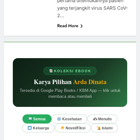
pertama ditemukannya pasien
yang terjangkit virus SARS CoV-
2…
Read More
KOLEKSI EBOOK
Karya Pilihan
Arda Dinata
Tersedia di Google Play Books / KBM App — klik untuk
membaca atau membeli
✍️ Menulis
Semua
Kesehatan
Keluarga
Novel/Fiksi
Islami