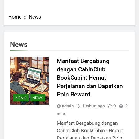
Home
News
News
Manfaat Bergabung
dengan CabinClub
BookCabin: Hemat
Perjalanan dan Dapatkan
Poin Reward
BISNIS
NEWS
admin
1 tahun ago
0
2
mins
Manfaat Bergabung dengan
CabinClub BookCabin : Hemat
Perjalanan dan Dapatkan Poin