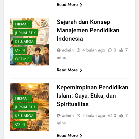
Read More
Sejarah dan Konsep
HIKMAH
Manajemen Pendidikan
JURNALISTIK
Indonesia
KELUARGA
admin
4 bulan ago
0
7
OPINI
mins
OPTIMIS
Read More
Kepemimpinan Pendidikan
Islam: Gaya, Etika, dan
HIKMAH
Spiritualitas
JURNALISTIK
admin
4 bulan ago
0
7
KELUARGA
mins
OPINI
Read More