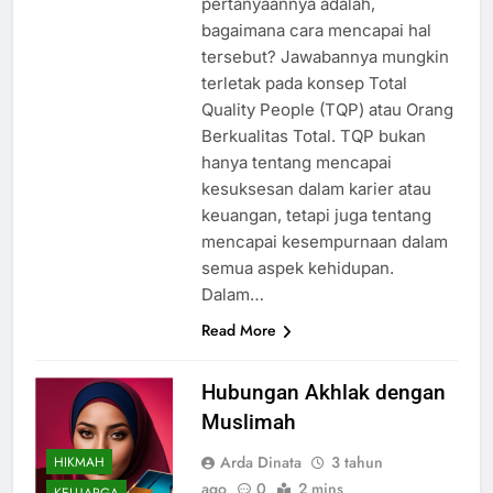
pertanyaannya adalah,
bagaimana cara mencapai hal
tersebut? Jawabannya mungkin
terletak pada konsep Total
Quality People (TQP) atau Orang
Berkualitas Total. TQP bukan
hanya tentang mencapai
kesuksesan dalam karier atau
keuangan, tetapi juga tentang
mencapai kesempurnaan dalam
semua aspek kehidupan.
Dalam…
Read More
Hubungan Akhlak dengan
Muslimah
Arda Dinata
3 tahun
HIKMAH
ago
0
2 mins
KELUARGA