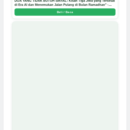
DOA YANG TIDAK BUTUH SINYAL: Kisah Tiga Jiwa yang Tersesat
di Era AI dan Menemukan Jalan Pulang di Bulan Ramadhan" -
Arda Dinata
Beli / Baca