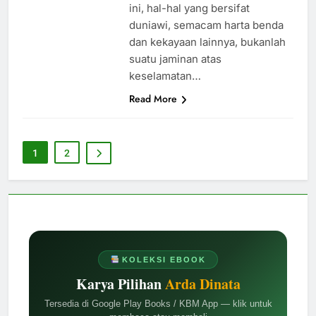
ini, hal-hal yang bersifat
duniawi, semacam harta benda
dan kekayaan lainnya, bukanlah
suatu jaminan atas
keselamatan…
Read More
1
2
KOLEKSI EBOOK
Karya Pilihan
Arda Dinata
Tersedia di Google Play Books / KBM App — klik untuk