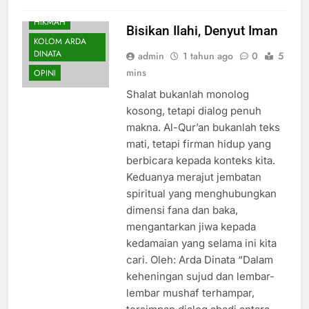
HIKMAH
Bisikan Ilahi, Denyut Iman
KOLOM ARDA
DINATA
admin
1 tahun ago
0
5
mins
OPINI
Shalat bukanlah monolog
kosong, tetapi dialog penuh
makna. Al-Qur’an bukanlah teks
mati, tetapi firman hidup yang
berbicara kepada konteks kita.
Keduanya merajut jembatan
spiritual yang menghubungkan
dimensi fana dan baka,
mengantarkan jiwa kepada
kedamaian yang selama ini kita
cari. Oleh: Arda Dinata “Dalam
keheningan sujud dan lembar-
lembar mushaf terhampar,