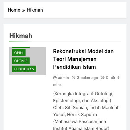
Home
Hikmah
Hikmah
HIKMAH
Rekonstruksi Model dan
OPINI
Teori Manajemen
OPTIMIS
Pendidikan Islam
PENDIDIKAN
admin
3 bulan ago
0
4
mins
(Kerangka Integratif Ontologi,
Epistemologi, dan Aksiologi)
Oleh: Siti Sopiah, Indah Mauldah
Yusuf, Herrik Saputra
(Mahasiswa Pascasarjana
Institut Agama Islam Bogor)