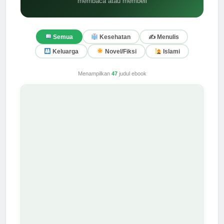
membaca atau membeli
✍️ Menulis
Semua
Kesehatan
Keluarga
Novel/Fiksi
Islami
Menampilkan
47
judul ebook