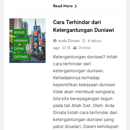
Read More
Cara Terhindar dari
Ketergantungan Duniawi
BISNIS
Arda Dinata
4 tahun
HIKMAH
ago
0
3 mins
OPINI
Ketergantungan duniawi? Inilah
OPTIMIS
cara terhindar dari
ketergantungan duniawi.
Ketiadaannya terhadap
kepemilikan kekayaan duniawi
tidak akan membuat sengsara,
bila kita berepagangan teguh
pada tali Allah Swt. Oleh: Arda
Dinata Inilah cara terhindar dari
ketergantungan duniawi yang
patut disadari. Dalam kehidupan