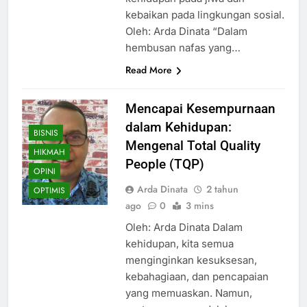
kebaikan pada lingkungan sosial.
Oleh: Arda Dinata “Dalam
hembusan nafas yang…
Read More
Mencapai Kesempurnaan
dalam Kehidupan:
BISNIS
Mengenal Total Quality
HIKMAH
People (TQP)
OPINI
Arda Dinata
2 tahun
OPTIMIS
ago
0
3 mins
Oleh: Arda Dinata Dalam
kehidupan, kita semua
menginginkan kesuksesan,
kebahagiaan, dan pencapaian
yang memuaskan. Namun,