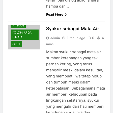
tersimpan dialog abadi antara
hamba dan…
Read More
HIKMAH
Syukur sebagai Mata Air
KOLOM ARDA
DINATA
admin
1 tahun ago
0
4
mins
OPINI
Makna syukur sebagai mata air—
sumber ketenangan yang tak
pernah kering, yang terus
mengalir meski dalam kesulitan,
yang membuat jiwa tetap hidup
dan tumbuh meski dalam
keterbatasan. Sebagaimana mata
air memberi kehidupan pada
lingkungan sekitarnya, syukur
yang mengalir dari hati memberi
kehidupan pada jiwa dan