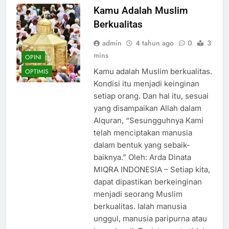
Kamu Adalah Muslim
Berkualitas
admin
4 tahun ago
0
3
mins
OPINI
Kamu adalah Muslim berkualitas.
OPTIMIS
Kondisi itu menjadi keinginan
setiap orang. Dan hal itu, sesuai
yang disampaikan Allah dalam
Alquran, “Sesungguhnya Kami
telah menciptakan manusia
dalam bentuk yang sebaik-
baiknya.” Oleh: Arda Dinata
MIQRA INDONESIA – Setiap kita,
dapat dipastikan berkeinginan
menjadi seorang Muslim
berkualitas. Ialah manusia
unggul, manusia paripurna atau