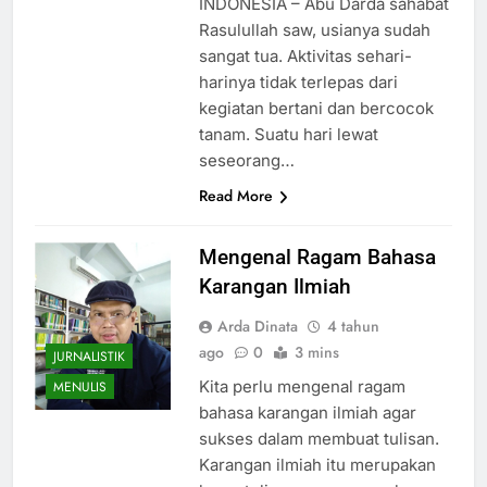
INDONESIA – Abu Darda sahabat
Rasulullah saw, usianya sudah
sangat tua. Aktivitas sehari-
harinya tidak terlepas dari
kegiatan bertani dan bercocok
tanam. Suatu hari lewat
seseorang…
Read More
Mengenal Ragam Bahasa
Karangan Ilmiah
Arda Dinata
4 tahun
ago
0
3 mins
JURNALISTIK
Kita perlu mengenal ragam
MENULIS
bahasa karangan ilmiah agar
sukses dalam membuat tulisan.
Karangan ilmiah itu merupakan