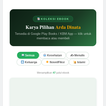
KOLEKSI EBOOK
Karya Pilihan
Arda Dinata
Tersedia di Google Play Books / KBM App — klik untuk
membaca atau membeli
✍️ Menulis
Semua
Kesehatan
Keluarga
Novel/Fiksi
Islami
Menampilkan
47
judul ebook