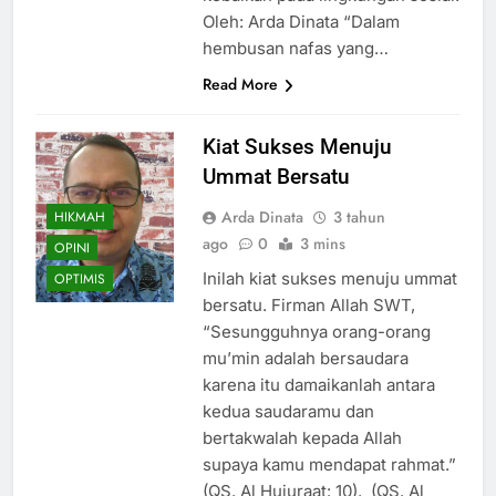
Oleh: Arda Dinata “Dalam
hembusan nafas yang…
Read More
Kiat Sukses Menuju
Ummat Bersatu
Arda Dinata
3 tahun
HIKMAH
ago
0
3 mins
OPINI
Inilah kiat sukses menuju ummat
OPTIMIS
bersatu. Firman Allah SWT,
“Sesungguhnya orang-orang
mu’min adalah bersaudara
karena itu damaikanlah antara
kedua saudaramu dan
bertakwalah kepada Allah
supaya kamu mendapat rahmat.”
(QS. Al Hujuraat: 10). (QS. Al