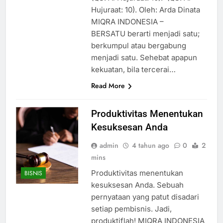
Hujuraat: 10). Oleh: Arda Dinata
MIQRA INDONESIA –
BERSATU berarti menjadi satu;
berkumpul atau bergabung
menjadi satu. Sehebat apapun
kekuatan, bila tercerai…
Read More
Produktivitas Menentukan
Kesuksesan Anda
admin
4 tahun ago
0
2
mins
Produktivitas menentukan
BISNIS
kesuksesan Anda. Sebuah
pernyataan yang patut disadari
setiap pembisnis. Jadi,
produktiflah! MIQRA INDONESIA