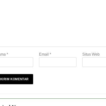
ama
*
Email
*
Situs Web