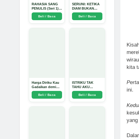
RAHASIA SANG
SERUNI: KETIKA
PENULIS (Seri 1) -
DIAM BUKAN
Arda Dinata
LAGI PILIHAN -
Beli / Baca
Beli / Baca
Arda Dinata
Kisah
mere
wirau
kita 
Pert
Harga Diriku Kau
ISTRIKU TAK
Gadaikan demi
TAHU AKU
ini.
Perempuan Itu -
PENGUSAHA
Beli / Baca
Beli / Baca
Arda Dinata
EMAS - Arda
Dinata
Kedu
kesuk
yang 
Dalam