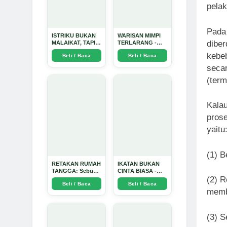
pelak
Pada 
ISTRIKU BUKAN
WARISAN MIMPI
diber
MALAIKAT, TAPI
TERLARANG -
AKU JUGA TIDAK
Arda Dinata
kebeb
Beli / Baca
Beli / Baca
SUCI - Arda Dinata
seca
(ter
Kalau
prose
yaitu
(1) B
RETAKAN RUMAH
IKATAN BUKAN
TANGGA: Sebuah
CINTA BIASA -
Perjalanan
Arda Dinata
(2) 
Beli / Baca
Beli / Baca
Emosional yang
membe
Intim dan
Mendalam - Arda
Dinata
(3) S