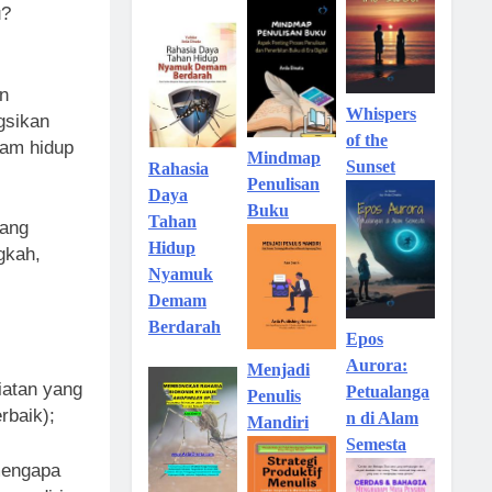
u?
an
Whispers
gsikan
of the
lam hidup
Mindmap
Sunset
Rahasia
Penulisan
Daya
Buku
Tahan
mang
Hidup
gkah,
Nyamuk
Demam
Berdarah
Epos
Aurora:
Menjadi
iatan yang
Petualanga
Penulis
rbaik);
n di Alam
Mandiri
Semesta
 mengapa