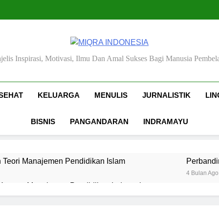
MIQRA INDONESIA
jelis Inspirasi, Motivasi, Ilmu Dan Amal Sukses Bagi Manusia Pembela
SEHAT
KELUARGA
MENULIS
JURNALISTIK
LI
BISNIS
PANGANDARAN
INDRAMAYU
 Teori Manajemen Pendidikan Islam
Perbandi
4 Bulan Ago
 Konsep Manajemen Pendidikan Indonesia
Pendidikan Islam: Gaya, Etika, dan Spiritualitas