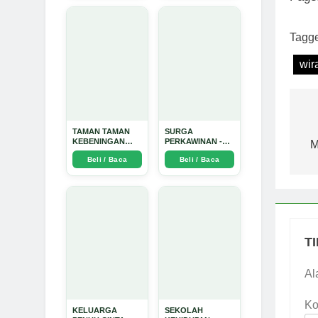
Tagg
wir
N
TAMAN TAMAN
SURGA
KEBENINGAN
PERKAWINAN -
p
M
HATI - Arda Dinata
Arda Dinata
Beli / Baca
Beli / Baca
T
Al
Ko
KELUARGA
SEKOLAH