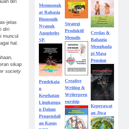
uan diri
Memnongk
ar Rahasia
Bionomik
as-jelas
Strategi
Nyanuk
 diri
Produktif
Cerdas &
Anopheles
ni muncul
Menulis
Bahagia
SP.
agai hal.
Menghada
pi Masa
ahaan,
Pensiun
eran sikap
er society
Creative
Pendekata
Writing &
n
Writerpren
Kesehatan
eurship
Lingkunga
Keperawat
,
n Dalam
an Jiwa
Pengendali
an Kasus