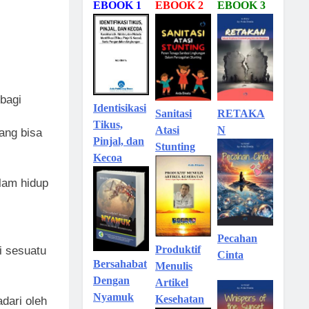
EBOOK 1
EBOOK 2
EBOOK 3
 bagi
Identisikasi
Sanitasi
RETAKA
Tikus,
Atasi
N
ang bisa
Pinjal, dan
Stunting
Kecoa
alam hidup
Pecahan
Produktif
i sesuatu
Cinta
Bersahabat
Menulis
Dengan
Artikel
Nyamuk
Kesehatan
dari oleh