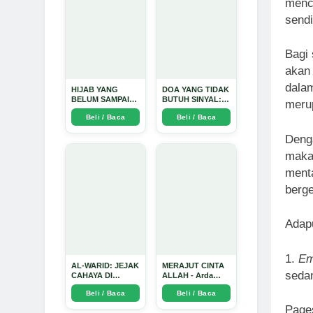
menca
sendi
Bagi 
akan 
dalam
HIJAB YANG
DOA YANG TIDAK
BELUM SAMPAI
BUTUH SINYAL:
merup
KE HATI: Ketika
Kisah Tiga Jiwa
Beli / Baca
Beli / Baca
Cinta Seorang
yang Tersesat di
Ustadz Menjadi
Era AI dan
Denga
Cermin yang
Menemukan Jalan
Paling Kejam -
Pulang di Bulan
maka 
Arda Dinata
Ramadhan" - Arda
Dinata
menta
berg
Adap
1.
Em
AL-WARID: JEJAK
MERAJUT CINTA
sedan
CAHAYA DI
ALLAH - Arda
ANTARA DUA
Dinata
Beli / Baca
Beli / Baca
ZAMAN - Arda
Dinata
Page