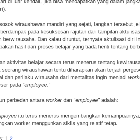
ri di luar kendali, jika bisa mendapatkan yang dalam jangka
ri).
sosok wiraushawan mandiri yang sejati, langkah tersebut jel
berdampak pada kesuksesan rajutan dari tampilan aktulisasi
 berwirausaha. Dan kalau diruntut, ternyata aktulisasi diri i
akan hasil dari proses belajar yang tiada henti tentang berb
n aktivitas belajar secara terus menerus tentang kewiraus
seorang wiraushawan tentu diharapkan akan terjadi perges
l dan perilaku wirausaha dari mentalitas ingin menjadi
work
eser pada
“employee.”
un perbedan antara
worker
dan
“employee”
adalah:
ployee
itu terus menerus mengembangkan kemampuannya
gkan worker menggunkan siklls yang relatif tetap.
s:
1
2