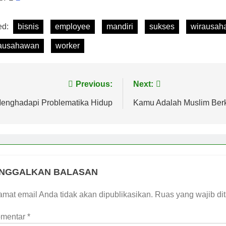
ed:
bisnis
employee
mandiri
sukses
wirausah
ausahawan
worker
avigasi
Previous:
Next:
os
enghadapi Problematika Hidup
Kamu Adalah Muslim Berk
INGGALKAN BALASAN
amat email Anda tidak akan dipublikasikan.
Ruas yang wajib di
mentar
*