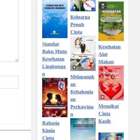
Keluarga
Penuh
Cinta
Standar
Kesehatan
Baku Mutu
Alat
Kesehatan
Makan
Lingkunga
n
Melapangk
an
Kebahagia
an
Mengikat
Perkawina
Cinta
n
Kasih
Rahasia
Kimia
Cinta