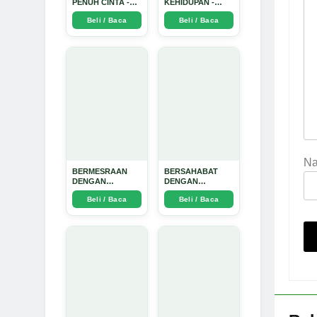
PENUH CINTA -
KEHIDUPAN -
Arda Dinata
Arda Dinata
Beli / Baca
Beli / Baca
N
BERMESRAAN
BERSAHABAT
DENGAN
DENGAN
KEBAIKAN - Arda
NYAMUK: Jurus
Beli / Baca
Beli / Baca
Dinata
Jitu Atasi Penyakit
Bersumber
Nyamuk - Arda
Dinata