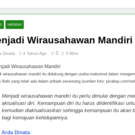
lajaran Sains dan Kearifan Lokal dari Makhluk Terkecil di Bawa
 Tetap Fokus dan Naik Level Karier Bersama EF EFEKTA English
S
HIKMAH
njadi Wirausahawan Mandiri
man
Keadilan Semu di Arena Digital
Syukur sebagai
1 Tahun Ago
1 Tahun Ago
0
a Dinata
4 Tahun Ago
3 Mins
gabung dengan CabinClub BookCabin: Hemat Perjalanan dan 
i wirausahawan mandiri itu didukung dengan usaha maksimal dalam menge
a Illahi yang telah ada dalam pribadi seseorang (sumber foto: pixabay.com/red
Menjadi wirausahawan mandiri itu perlu dimulai dengan me
aktualisasi diri. Kemampuan diri itu harus diidentifikasi unt
kemudian diaktualisasikan sehingga kemampuan itu akan 
bagi kemajuan kehidupannya.
:
Arda Dinata