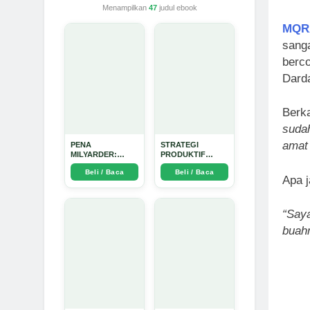
Menampilkan
47
judul ebook
MQR
sanga
berco
Dard
Berka
sudah
amat
PENA
STRATEGI
MILYARDER:
PRODUKTIF
Kisah, Rahasia
MENULIS UPDATE
Beli / Baca
Beli / Baca
Sukses, dan
- Arda Dinata
Apa 
Panduan Menjadi
Penulis 1 Milyar di
KBM App dari Nol
“Say
- Arda Dinata
buah