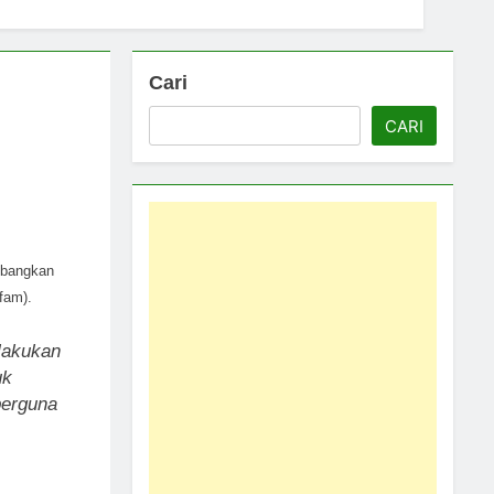
h Lantai Kita
Cari
 for Adults
CARI
 Mata Air
Dapatkan Poin Reward
mbangkan
fam).
lakukan
uk
berguna