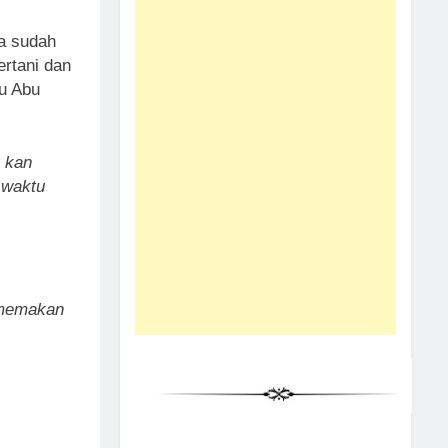
a sudah
ertani dan
tu Abu
 kan
 waktu
 memakan