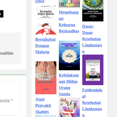
DBD
Memebang
a
un
Keluarga
Dasar-
Berkualitas
Dasar
Kesehatan
Bersahabat
Lingkunga
Dengan
n
Malaria
ualitas
Kebijaksan
aan Hidup
Orang
Epidemiolo
Sunda
gi
Atasi
tandai
*
Kesehatan
Penyakit
Lingkunga
Skabies
n