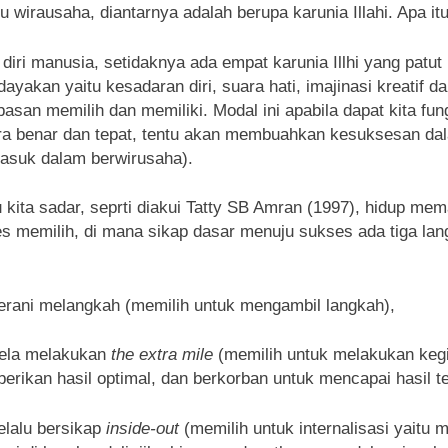
u wirausaha, diantarnya adalah berupa karunia Illahi. Apa it
diri manusia, setidaknya ada empat karunia Illhi yang patut
dayakan yaitu kesadaran diri, suara hati, imajinasi kreatif d
asan memilih dan memiliki. Modal ini apabila dapat kita fun
ra benar dan tepat, tentu akan membuahkan kesuksesan da
masuk dalam berwirusaha).
 kita sadar, seprti diakui Tatty SB Amran (1997), hidup me
s memilih, di mana sikap dasar menuju sukses ada tiga lan
:
erani melangkah (memilih untuk mengambil langkah),
Rela melakukan
the extra mile
(memilih untuk melakukan keg
rikan hasil optimal, dan berkorban untuk mencapai hasil te
elalu bersikap
inside-out
(memilih untuk internalisasi yaitu