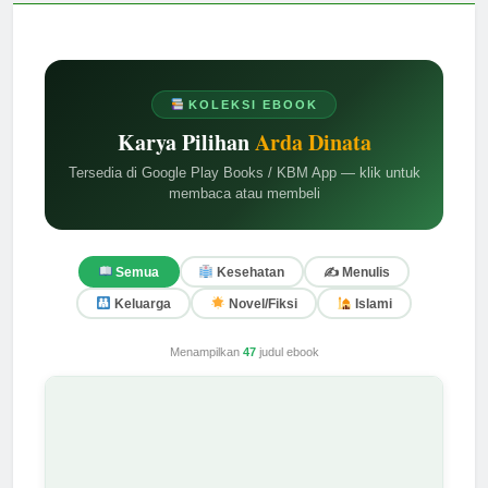
KOLEKSI EBOOK
Karya Pilihan
Arda Dinata
Tersedia di Google Play Books / KBM App — klik untuk
membaca atau membeli
✍️ Menulis
Semua
Kesehatan
Keluarga
Novel/Fiksi
Islami
Menampilkan
47
judul ebook