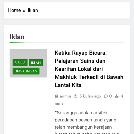
Home
Iklan
Iklan
Ketika Rayap Bicara:
Pelajaran Sains dan
BISNIS
IKLAN
Kearifan Lokal dari
LINGKUNGAN
Makhluk Terkecil di Bawah
Lantai Kita
admin
5 bulan ago
0
4
mins
“Serangga adalah arsitek
peradaban bawah tanah yang
telah membangun kerajaan