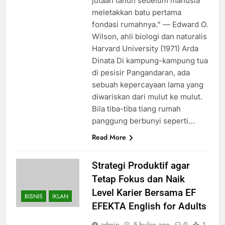
jutaan tahun sebelum manusia
meletakkan batu pertama
fondasi rumahnya.” — Edward O.
Wilson, ahli biologi dan naturalis
Harvard University (1971) Arda
Dinata Di kampung-kampung tua
di pesisir Pangandaran, ada
sebuah kepercayaan lama yang
diwariskan dari mulut ke mulut.
Bila tiba-tiba tiang rumah
panggung berbunyi seperti…
Read More
Strategi Produktif agar
Tetap Fokus dan Naik
Level Karier Bersama EF
BISNIS
IKLAN
EFEKTA English for Adults
admin
5 bulan ago
0
1