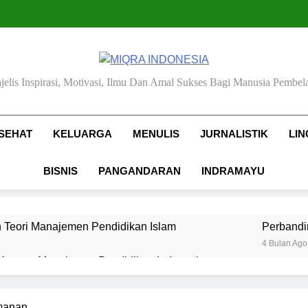
MIQRA INDONESIA
jelis Inspirasi, Motivasi, Ilmu Dan Amal Sukses Bagi Manusia Pembela
SEHAT
KELUARGA
MENULIS
JURNALISTIK
LI
BISNIS
PANGANDARAN
INDRAMAYU
 Teori Manajemen Pendidikan Islam
Perbandi
4 Bulan Ago
 Konsep Manajemen Pendidikan Indonesia
Pendidikan Islam: Gaya, Etika, dan Spiritualitas
imanan