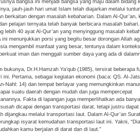
usnya bangsa ini menjadi bangsa yang maju dalam bidang k
nya, jauh-jauh hari umat Islam telah diajarkan melalui tuntu
n berkaitan dengan masalah kebaharian. Dalam Al-Qur’an, k
i dan pelajari ternyata telah banyak berbicara masalah bahari
g lebih 40 ayat Al-Qur’an yang menyinggung masalah kebah
 ini menunjukkan porsi yang begitu besar dorongan Allah ag
sia mengambil manfaat yang besar, tentunya dalam konteks
erkuat iman dan menggali sumber daya yang ada di dalam
 bukunya, Dr.H.Hamzah Ya’qub (1985), tersirat beberapa f
i ini. Pertama, sebagai kegiatan ekonomi (baca: QS. Al-Jats
An-Nahl: 14) dan tempat berlayar yang memungkinkan manus
apai suatu daerah dengan mudah dan juga mempercepat
lanannya. Fakta di lapangan juga memperlihatkan ada bany
susah dicapai dengan transportasi darat, tetapi justru dapa
 dijangkau melalui transportasi laut. Dalam Al-Qur’an Sura
erungkap isyarat kemudahan transportasi laut ini. Yakni, “Di
ahkan kamu berjalan di darat dan di laut.”