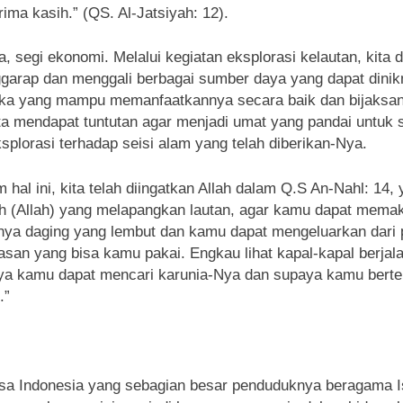
rima kasih.” (QS. Al-Jatsiyah: 12).
, segi ekonomi. Melalui kegiatan eksplorasi kelautan, kita 
garap dan menggali berbagai sumber daya yang dapat dinik
ka yang mampu memanfaatkannya secara baik dan bijaksan
ita mendapat tuntutan agar menjadi umat yang pandai untuk s
splorasi terhadap seisi alam yang telah diberikan-Nya.
 hal ini, kita telah diingatkan Allah dalam Q.S An-Nahl: 14, 
h (Allah) yang melapangkan lautan, agar kamu dapat memak
nya daging yang lembut dan kamu dapat mengeluarkan dari
asan yang bisa kamu pakai. Engkau lihat kapal-kapal berja
ya kamu dapat mencari karunia-Nya dan supaya kamu berte
.”
sa Indonesia yang sebagian besar penduduknya beragama I