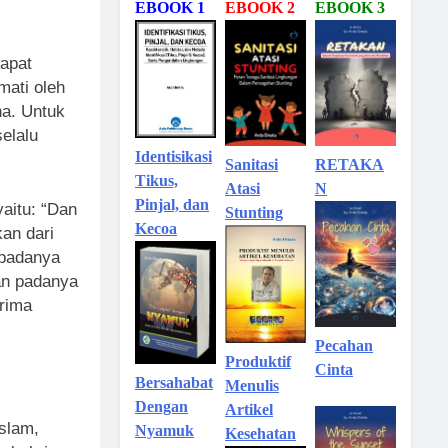
EBOOK 1
EBOOK 2
EBOOK 3
dapat
mati oleh
a. Untuk
elalu
Identisikasi
Sanitasi
RETAKA
Tikus,
Atasi
N
Pinjal, dan
yaitu: “Dan
Stunting
Kecoa
an dari
 padanya
lan padanya
rima
Pecahan
Produktif
Cinta
Bersahabat
Menulis
Dengan
Artikel
slam,
Nyamuk
Kesehatan