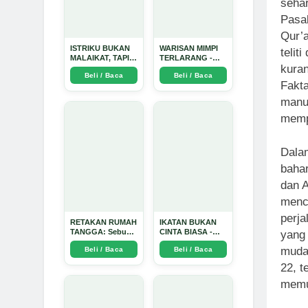
sehar
Pasal
Qur’a
ISTRIKU BUKAN
WARISAN MIMPI
telit
MALAIKAT, TAPI
TERLARANG -
kuran
AKU JUGA TIDAK
Arda Dinata
Beli / Baca
Beli / Baca
SUCI - Arda Dinata
Fakta
manu
memp
Dalam
bahar
dan 
menc
perja
RETAKAN RUMAH
IKATAN BUKAN
TANGGA: Sebuah
CINTA BIASA -
yang 
Perjalanan
Arda Dinata
mudah
Beli / Baca
Beli / Baca
Emosional yang
Intim dan
22, t
Mendalam - Arda
Dinata
memud