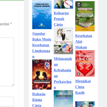
Keluarga
Penuh
tandai
*
Cinta
Standar
Kesehatan
Baku Mutu
Alat
Kesehatan
Makan
Lingkunga
n
Melapangk
an
Kebahagia
an
Mengikat
Perkawina
Cinta
n
Kasih
Rahasia
Kimia
Cinta