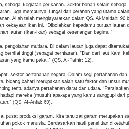
, sebagai kegiatan perikanan. Sektor bahari selain sebagai l
yaran, juga mempunyai fungsi dan peranan yang utama dala
anan. Allah telah mengisyaratkan dalam QS. Al-Maidah: 96 b
n kekayaan ikan ini. “Dibolehkan kepadamu buruan lautan 
an lautan (ikan-ikan) sebagai kesenangan bagimu.”
a, pengolahan mutiara. Di dalam lautan juga dapat ditemuka
g bernilai tinggi (sebagai perhiasan). “Dan dari laut Kami k
asan yang kamu pakai.” (QS. Al-Fathir: 12).
pat, sektor pertahanan negara. Dalam segi pertahanan da
a, bidang bahari merupakan salah satu faktor dan unsur mut
ping tentu adanya pertahanan darat dan udara. “Persiapkan
hadapi mereka (musuh) apa-apa yang kamu sanggupi dari p
tan.” (QS. Al-Anfal: 60).
a, pusat produksi garam. Kita tahu zat garam merupakan sa
uhan pokok manusia. Berdasarkan hasil penelitian diketahui 