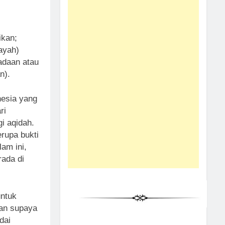
ikan;
ayah)
adaan atau
n).
onesia yang
ri
i aqidah.
erupa bukti
am ini,
rada di
untuk
dan supaya
dai