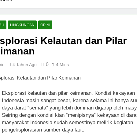
lajaran Sains dan Kearifan Lokal dari Makhluk Terkecil di Bawa
 Tetap Fokus dan Naik Level Karier Bersama EF EFEKTA English
AH
LINGKUNGAN
OPINI
splorasi Kelautan dan Pilar
man
Keadilan Semu di Arena Digital
Syukur sebagai
1 Tahun Ago
1 Tahun Ago
imanan
gabung dengan CabinClub BookCabin: Hemat Perjalanan dan 
0
in
4 Tahun Ago
4 Mins
Eksplorasi kelautan dan pilar keimanan. Kondisi kekayaan l
Indonesia masih sangat besar, karena selama ini hanya s
daya darat “semata” yang lebih dominan digarap oleh masy
Seiring dengan kondisi kian “menipisnya” kekayaan di darat
masyarakat Indonesia sudah semestinya melirik kegiatan
pengeksplorasian sumber daya laut.