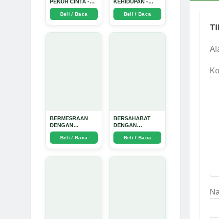
PENUH CINTA -
KEHIDUPAN -
Arda Dinata
Arda Dinata
Beli / Baca
Beli / Baca
T
Al
Ko
BERMESRAAN
BERSAHABAT
DENGAN
DENGAN
KEBAIKAN - Arda
NYAMUK: Jurus
Beli / Baca
Beli / Baca
Dinata
Jitu Atasi Penyakit
Bersumber
Nyamuk - Arda
Dinata
N