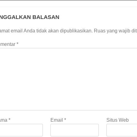
INGGALKAN BALASAN
amat email Anda tidak akan dipublikasikan.
Ruas yang wajib di
mentar
*
ama
*
Email
*
Situs Web