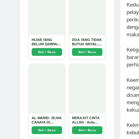
Kedua
pela
perik
denga
makan
HIJAB YANG
DOA YANG TIDAK
BELUM SAMPAI
BUTUH SINYAL:
KE HATI: Ketika
Kisah Tiga Jiwa
Ketig
Beli / Baca
Beli / Baca
Cinta Seorang
yang Tersesat di
baran
Ustadz Menjadi
Era AI dan
Cermin yang
Menemukan Jalan
perhi
Paling Kejam -
Pulang di Bulan
Arda Dinata
Ramadhan" - Arda
Dinata
Keem
negar
disam
meng
kekua
AL-WARID: JEJAK
MERAJUT CINTA
CAHAYA DI
ALLAH - Arda
Kelim
ANTARA DUA
Dinata
Beli / Baca
Beli / Baca
ZAMAN - Arda
kebut
Dinata