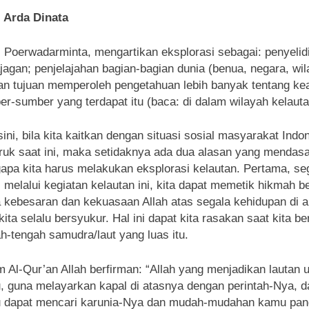
:
Arda Dinata
Poerwadarminta, mengartikan eksplorasi sebagai: penyelid
jagan; penjelajahan bagian-bagian dunia (benua, negara, wil
an tujuan memperoleh pengetahuan lebih banyak tentang ke
r-sumber yang terdapat itu (baca: di dalam wilayah kelauta
sini, bila kita kaitkan dengan situasi sosial masyarakat Ind
ruk saat ini, maka setidaknya ada dua alasan yang mendasa
pa kita harus melakukan eksplorasi kelautan. Pertama, seg
 melalui kegiatan kelautan ini, kita dapat memetik hikmah b
 kebesaran dan kekuasaan Allah atas segala kehidupan di al
kita selalu bersyukur. Hal ini dapat kita rasakan saat kita be
h-tengah samudra/laut yang luas itu.
 Al-Qur’an Allah berfirman: “Allah yang menjadikan lautan 
, guna melayarkan kapal di atasnya dengan perintah-Nya, 
 dapat mencari karunia-Nya dan mudah-mudahan kamu pan