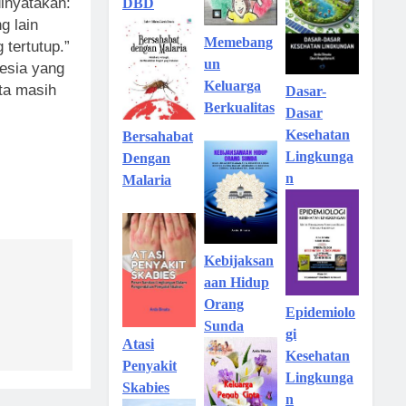
inyatakan:
DBD
g lain
Memebang
tertutup.”
un
nesia yang
Keluarga
ita masih
Dasar-
Berkualitas
Dasar
Kesehatan
Bersahabat
Lingkunga
Dengan
n
Malaria
Kebijaksan
aan Hidup
Orang
Epidemiolo
Sunda
gi
Atasi
Kesehatan
Penyakit
Lingkunga
Skabies
n