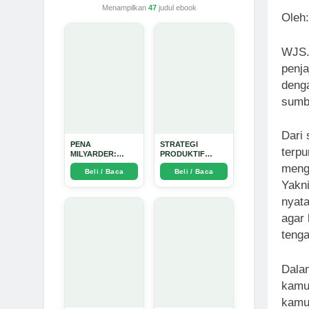
Menampilkan
47
judul ebook
Oleh
WJS. 
penja
deng
sumbe
Dari 
PENA
STRATEGI
terpu
MILYARDER:
PRODUKTIF
Kisah, Rahasia
MENULIS UPDATE
menga
Beli / Baca
Beli / Baca
Sukses, dan
- Arda Dinata
Panduan Menjadi
Yakni
Penulis 1 Milyar di
nyata
KBM App dari Nol
- Arda Dinata
agar 
tenga
Dalam
kamu
kamu