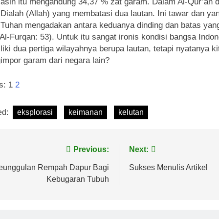
asin itu mengandung 34,37 % zat garam. Dalam Al-Qur’an d
Dialah (Allah) yang membatasi dua lautan. Ini tawar dan yan
 Tuhan mengadakan antara keduanya dinding dan batas yang 
Al-Furqan: 53). Untuk itu sangat ironis kondisi bangsa Indo
iki dua pertiga wilayahnya berupa lautan, tetapi nyatanya k
mpor garam dari negara lain?
s:
1
2
ed:
eksplorasi
keimanan
kelutan
avigasi
Previous:
Next:
os
eunggulan Rempah Dapur Bagi
Sukses Menulis Artikel
Kebugaran Tubuh