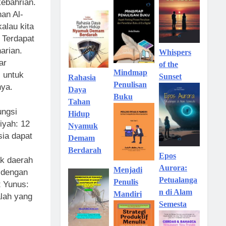
ebahrian.
nan Al-
alau kita
. Terdapat
arian.
Whispers
ar
of the
Mindmap
 untuk
Sunset
Rahasia
Penulisan
nya.
Daya
Buku
Tahan
ungsi
Hidup
iyah: 12
Nyamuk
ia dapat
Demam
Berdarah
Epos
ak daerah
Aurora:
Menjadi
t dengan
Petualanga
Penulis
t Yunus:
n di Alam
Mandiri
alah yang
Semesta