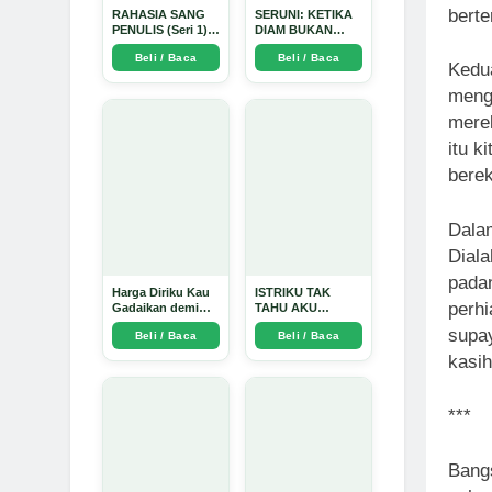
berte
RAHASIA SANG
SERUNI: KETIKA
PENULIS (Seri 1) -
DIAM BUKAN
Arda Dinata
LAGI PILIHAN -
Beli / Baca
Beli / Baca
Arda Dinata
Kedua
meng
mere
itu k
berek
Dalam
Diala
pada
Harga Diriku Kau
ISTRIKU TAK
perhi
Gadaikan demi
TAHU AKU
Perempuan Itu -
PENGUSAHA
supa
Beli / Baca
Beli / Baca
Arda Dinata
EMAS - Arda
Dinata
kasih
***
Bang