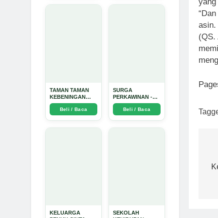
yang 
“Dan 
asin.
(QS. 
memil
mengi
Page
TAMAN TAMAN
SURGA
KEBENINGAN
PERKAWINAN -
HATI - Arda Dinata
Arda Dinata
Beli / Baca
Beli / Baca
Tagg
N
p
K
KELUARGA
SEKOLAH