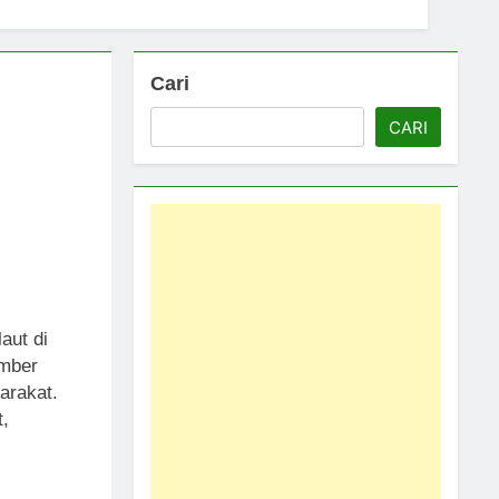
h Lantai Kita
Cari
 for Adults
CARI
 Mata Air
Dapatkan Poin Reward
aut di
umber
arakat.
,