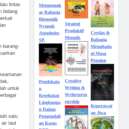
alu lintas
Memnongk
m bidang
ar Rahasia
erkait
Bionomik
Strategi
dan
Nyanuk
Produktif
Cerdas &
Anopheles
Menulis
Bahagia
SP.
n barang-
Menghada
eluarkan
pi Masa
Pensiun
n keamanan
Creative
lak,
Pendekata
Writing &
lah untuk
n
Writerpren
erbagai
Kesehatan
eurship
Lingkunga
Keperawat
n Dalam
an Jiwa
lah satu
Pengendali
air laut
an Kasus