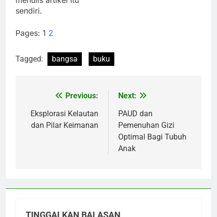
menulis artikel itu
sendiri.
Pages:
1
2
Tagged:
bangsa
buku
Previous:
Next:
Navigasi
pos
Eksplorasi Kelautan
PAUD dan
dan Pilar Keimanan
Pemenuhan Gizi
Optimal Bagi Tubuh
Anak
TINGGALKAN BALASAN