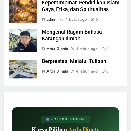
Kepemimpinan Pendidikan Islam:
Gaya, Etika, dan Spiritualitas
admin
4 bulan ago
0
Mengenal Ragam Bahasa
Karangan Ilmiah
Arda Dinata
4 tahun ago
0
Berprestasi Melalui Tulisan
Arda Dinata
4 tahun ago
0
KOLEKSI EBOOK
Karya Pilihan
Arda Dinata