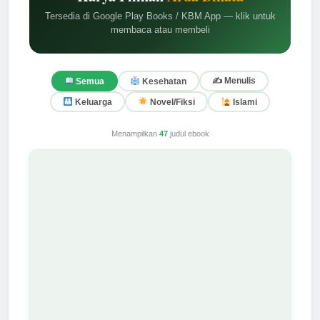
Tersedia di Google Play Books / KBM App — klik untuk
membaca atau membeli
✍️ Menulis
Semua
Kesehatan
Keluarga
Novel/Fiksi
Islami
Menampilkan
47
judul ebook