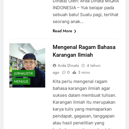
Dinata) Oleh: Arda Dinata MIQRA
INDONESIA – Yuk belajar pada
sebuah batu! Suatu pagi, terlihat
seorang anak…
Read More
Mengenal Ragam Bahasa
Karangan Ilmiah
Arda Dinata
4 tahun
ago
0
3 mins
JURNALISTIK
Kita perlu mengenal ragam
MENULIS
bahasa karangan ilmiah agar
sukses dalam membuat tulisan.
Karangan ilmiah itu merupakan
karya tulis yang memaparkan
pendapat, gagasan, tanggapan
atau hasil penelitian yang