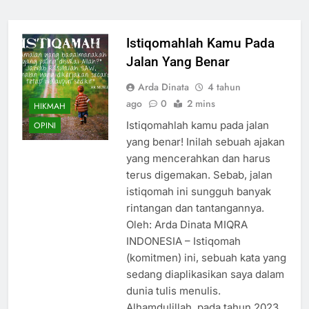
Istiqomahlah Kamu Pada
Jalan Yang Benar
Arda Dinata
4 tahun
ago
0
2 mins
HIKMAH
Istiqomahlah kamu pada jalan
OPINI
yang benar! Inilah sebuah ajakan
yang mencerahkan dan harus
terus digemakan. Sebab, jalan
istiqomah ini sungguh banyak
rintangan dan tantangannya.
Oleh: Arda Dinata MIQRA
INDONESIA – Istiqomah
(komitmen) ini, sebuah kata yang
sedang diaplikasikan saya dalam
dunia tulis menulis.
Alhamdulillah, pada tahun 2023