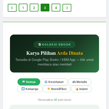
1
2
3
4
KOLEKSI EBOOK
Karya Pilihan
Arda Dinata
Tersedia di Google Play Books / KBM App — klik untuk
membaca atau membeli
✍️ Menulis
Semua
Kesehatan
Keluarga
Novel/Fiksi
Islami
Menampilkan
47
judul ebook