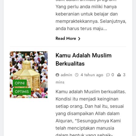
Yang perlu anda miliki hanya
keberanian untuk belajar dan
mempraktekkannya. Selanjutnya,
anda harus terus maju…
Read More
Kamu Adalah Muslim
Berkualitas
admin
4 tahun ago
0
3
mins
OPINI
Kamu adalah Muslim berkualitas.
OPTIMIS
Kondisi itu menjadi keinginan
setiap orang. Dan hal itu, sesuai
yang disampaikan Allah dalam
Alquran, “Sesungguhnya Kami
telah menciptakan manusia
dalam bentuk yang sebaik-