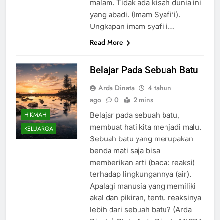
malam. Tidak ada kisah dunia ini
yang abadi. (Imam Syafi’i).
Ungkapan imam syafi’i…
Read More
Belajar Pada Sebuah Batu
Arda Dinata
4 tahun
ago
0
2 mins
HIKMAH
Belajar pada sebuah batu,
membuat hati kita menjadi malu.
KELUARGA
Sebuah batu yang merupakan
benda mati saja bisa
memberikan arti (baca: reaksi)
terhadap lingkungannya (air).
Apalagi manusia yang memiliki
akal dan pikiran, tentu reaksinya
lebih dari sebuah batu? (Arda