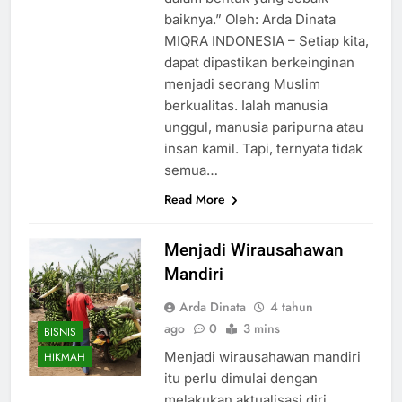
baiknya.” Oleh: Arda Dinata
MIQRA INDONESIA – Setiap kita,
dapat dipastikan berkeinginan
menjadi seorang Muslim
berkualitas. Ialah manusia
unggul, manusia paripurna atau
insan kamil. Tapi, ternyata tidak
semua…
Read More
Menjadi Wirausahawan
Mandiri
Arda Dinata
4 tahun
ago
0
3 mins
BISNIS
Menjadi wirausahawan mandiri
HIKMAH
itu perlu dimulai dengan
melakukan aktualisasi diri.