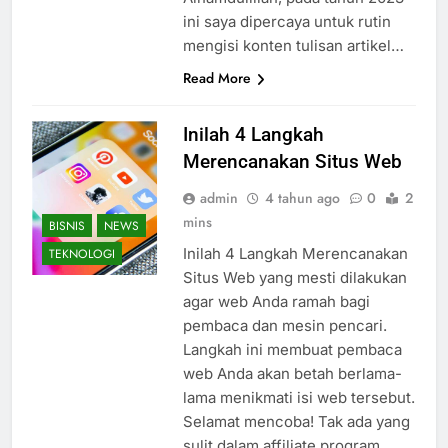
ini saya dipercaya untuk rutin
mengisi konten tulisan artikel…
Read More
Inilah 4 Langkah
Merencanakan Situs Web
admin
4 tahun ago
0
2
mins
BISNIS
NEWS
Inilah 4 Langkah Merencanakan
TEKNOLOGI
Situs Web yang mesti dilakukan
agar web Anda ramah bagi
pembaca dan mesin pencari.
Langkah ini membuat pembaca
web Anda akan betah berlama-
lama menikmati isi web tersebut.
Selamat mencoba! Tak ada yang
sulit dalam affiliate program.