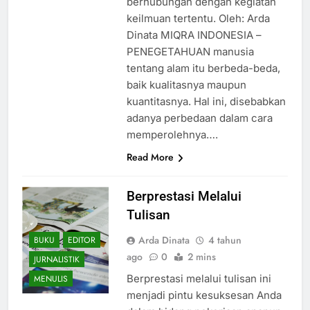
berhubungan dengan kegiatan
keilmuan tertentu. Oleh: Arda
Dinata MIQRA INDONESIA –
PENEGETAHUAN manusia
tentang alam itu berbeda-beda,
baik kualitasnya maupun
kuantitasnya. Hal ini, disebabkan
adanya perbedaan dalam cara
memperolehnya….
Read More
Berprestasi Melalui
Tulisan
Arda Dinata
4 tahun
BUKU
EDITOR
ago
0
2 mins
JURNALISTIK
Berprestasi melalui tulisan ini
MENULIS
menjadi pintu kesuksesan Anda