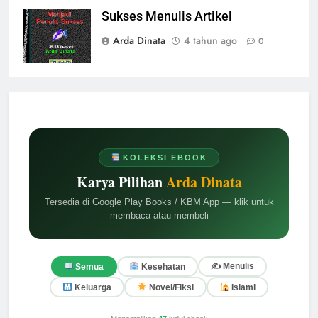
Sukses Menulis Artikel
Arda Dinata
4 tahun ago
0
KOLEKSI EBOOK
Karya Pilihan
Arda Dinata
Tersedia di Google Play Books / KBM App — klik untuk
membaca atau membeli
✍️ Menulis
Semua
Kesehatan
Keluarga
Novel/Fiksi
Islami