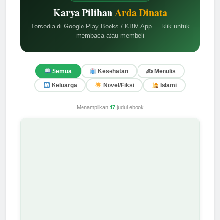
KOLEKSI EBOOK
Karya Pilihan
Arda Dinata
Tersedia di Google Play Books / KBM App — klik untuk
membaca atau membeli
✍️ Menulis
Semua
Kesehatan
Keluarga
Novel/Fiksi
Islami
Menampilkan
47
judul ebook