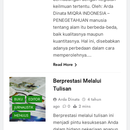
berhubungan dengan kegiatan
keilmuan tertentu. Oleh: Arda
Dinata MIQRA INDONESIA –
PENEGETAHUAN manusia
tentang alam itu berbeda-beda,
baik kualitasnya maupun
kuantitasnya. Hal ini, disebabkan
adanya perbedaan dalam cara
memperolehnya….
Read More
Berprestasi Melalui
Tulisan
Arda Dinata
4 tahun
BUKU
EDITOR
ago
0
2 mins
JURNALISTIK
Berprestasi melalui tulisan ini
MENULIS
menjadi pintu kesuksesan Anda