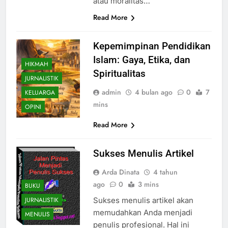
atau moralitas…
Read More
Kepemimpinan Pendidikan
Islam: Gaya, Etika, dan
HIKMAH
Spiritualitas
JURNALISTIK
admin
4 bulan ago
0
7
KELUARGA
mins
OPINI
Read More
Sukses Menulis Artikel
Arda Dinata
4 tahun
ago
0
3 mins
BUKU
JURNALISTIK
Sukses menulis artikel akan
memudahkan Anda menjadi
MENULIS
penulis profesional. Hal ini