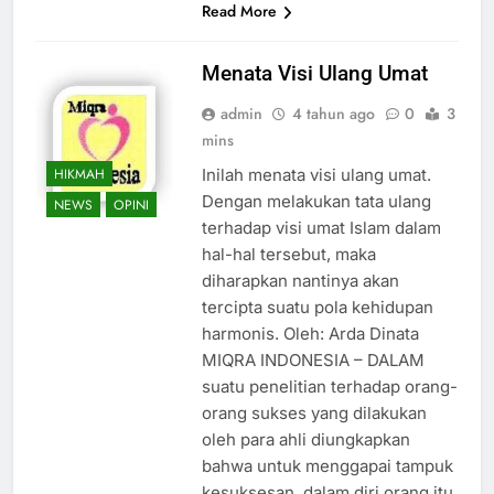
Read More
Menata Visi Ulang Umat
admin
4 tahun ago
0
3
mins
HIKMAH
Inilah menata visi ulang umat.
Dengan melakukan tata ulang
NEWS
OPINI
terhadap visi umat Islam dalam
hal-hal tersebut, maka
diharapkan nantinya akan
tercipta suatu pola kehidupan
harmonis. Oleh: Arda Dinata
MIQRA INDONESIA – DALAM
suatu penelitian terhadap orang-
orang sukses yang dilakukan
oleh para ahli diungkapkan
bahwa untuk menggapai tampuk
kesuksesan, dalam diri orang itu