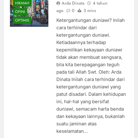
Arda Dinata
4 tahun
HIKMAH
ago
0
3 mins
OPINI
Ketergantungan duniawi? Inilah
OPTIMIS
cara terhindar dari
ketergantungan duniawi.
Ketiadaannya terhadap
kepemilikan kekayaan duniawi
tidak akan membuat sengsara,
bila kita berepagangan teguh
pada tali Allah Swt. Oleh: Arda
Dinata Inilah cara terhindar dari
ketergantungan duniawi yang
patut disadari. Dalam kehidupan
ini, hal-hal yang bersifat
duniawi, semacam harta benda
dan kekayaan lainnya, bukanlah
suatu jaminan atas
keselamatan…