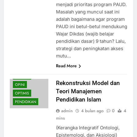
menjadi prioritas program PAUD.
Masalah yang muncul saat ini
adalah bagaimana agar program
PAUD ini betul-betul mendukung
Wajar Dikdas (wajib belajar
pendidikan dasar) 9 tahun? Lalu,
strategi dan peningkatan akses
mutu…
Read More
HIKMAH
Rekonstruksi Model dan
OPINI
Teori Manajemen
OPTIMIS
Pendidikan Islam
PENDIDIKAN
admin
4 bulan ago
0
4
mins
(Kerangka Integratif Ontologi,
Epistemologi, dan Aksiologi)