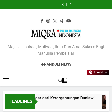
Skip
Anda
Atasi
Jalan
PAUD
Anda
Atasi
Jalan
Layanan
Kesuksesan
Pandemi
Yang
Pandemi
Yang
PAUD
Anda
to
COVID-
Benar
COVID-
Benar
content
19
19
MIQRA INDONESIA
Majelis Inspirasi, Motivasi, Ilmu Dan Amal Sukses Bagi
Manusia Pembelajar
RANDOM NEWS
Live Now
Cara Terhindar dari Ketergantungan Duniawi
HEADLINES
4 Tahun Ago