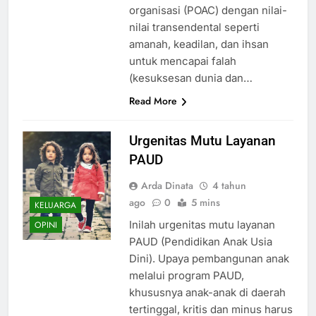
organisasi (POAC) dengan nilai-
nilai transendental seperti
amanah, keadilan, dan ihsan
untuk mencapai falah
(kesuksesan dunia dan…
Read More
Urgenitas Mutu Layanan
PAUD
Arda Dinata
4 tahun
ago
0
5 mins
KELUARGA
Inilah urgenitas mutu layanan
OPINI
PAUD (Pendidikan Anak Usia
Dini). Upaya pembangunan anak
melalui program PAUD,
khususnya anak-anak di daerah
tertinggal, kritis dan minus harus