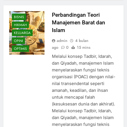
Perbandingan Teori
BISNIS
Manajemen Barat dan
HIKMAH
Islam
KELUARGA
admin
4 bulan
OPINI
ago
0
15 mins
OPTIMIS
Melalui konsep Tadbir, Idarah,
dan Qiyadah, manajemen Islam
menyelaraskan fungsi teknis
organisasi (POAC) dengan nilai-
nilai transendental seperti
amanah, keadilan, dan ihsan
untuk mencapai falah
(kesuksesan dunia dan akhirat).
Melalui konsep Tadbir, Idarah,
dan Qiyadah, manajemen Islam
menyelaraskan fungsi teknis