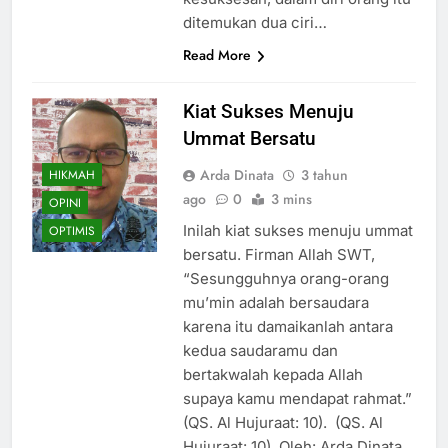
ditemukan dua ciri…
Read More
Kiat Sukses Menuju
Ummat Bersatu
Arda Dinata
3 tahun
HIKMAH
ago
0
3 mins
OPINI
Inilah kiat sukses menuju ummat
OPTIMIS
bersatu. Firman Allah SWT,
“Sesungguhnya orang-orang
mu’min adalah bersaudara
karena itu damaikanlah antara
kedua saudaramu dan
bertakwalah kepada Allah
supaya kamu mendapat rahmat.”
(QS. Al Hujuraat: 10). (QS. Al
Hujuraat: 10). Oleh: Arda Dinata