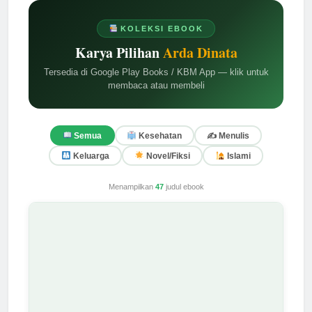
KOLEKSI EBOOK
Karya Pilihan
Arda Dinata
Tersedia di Google Play Books / KBM App — klik untuk
membaca atau membeli
✍️ Menulis
Semua
Kesehatan
Keluarga
Novel/Fiksi
Islami
Menampilkan
47
judul ebook