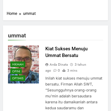
Home
ummat
ummat
Kiat Sukses Menuju
Ummat Bersatu
Arda Dinata
3 tahun
HIKMAH
ago
0
3 mins
OPINI
Inilah kiat sukses menuju ummat
OPTIMIS
bersatu. Firman Allah SWT,
“Sesungguhnya orang-orang
mu’min adalah bersaudara
karena itu damaikanlah antara
kedua saudaramu dan