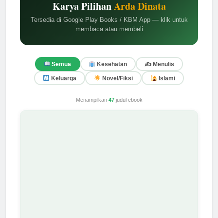
Karya Pilihan
Arda Dinata
Tersedia di Google Play Books / KBM App — klik untuk
membaca atau membeli
✍️ Menulis
Semua
Kesehatan
Keluarga
Novel/Fiksi
Islami
Menampilkan
47
judul ebook