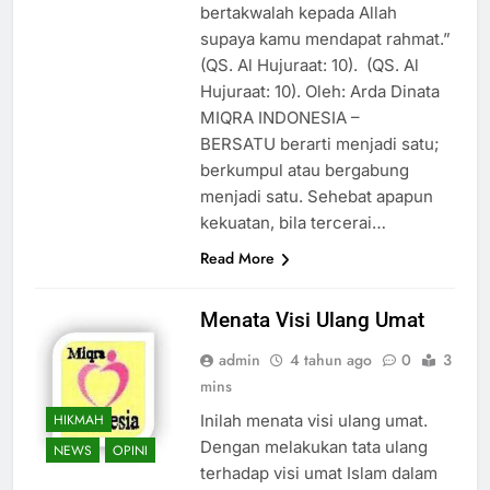
bertakwalah kepada Allah
supaya kamu mendapat rahmat.”
(QS. Al Hujuraat: 10). (QS. Al
Hujuraat: 10). Oleh: Arda Dinata
MIQRA INDONESIA –
BERSATU berarti menjadi satu;
berkumpul atau bergabung
menjadi satu. Sehebat apapun
kekuatan, bila tercerai…
Read More
Menata Visi Ulang Umat
admin
4 tahun ago
0
3
mins
HIKMAH
Inilah menata visi ulang umat.
Dengan melakukan tata ulang
NEWS
OPINI
terhadap visi umat Islam dalam