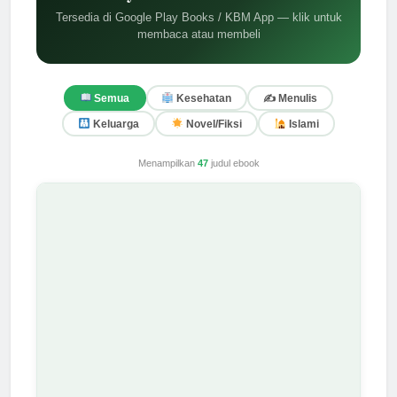
Tersedia di Google Play Books / KBM App — klik untuk
membaca atau membeli
✍️ Menulis
Semua
Kesehatan
Keluarga
Novel/Fiksi
Islami
Menampilkan
47
judul ebook