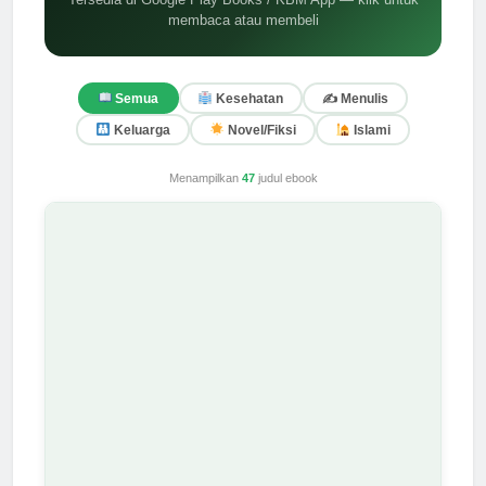
membaca atau membeli
✍️ Menulis
Semua
Kesehatan
Keluarga
Novel/Fiksi
Islami
Menampilkan
47
judul ebook