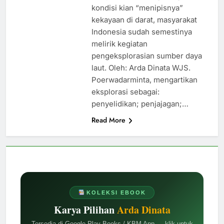
kondisi kian “menipisnya”
kekayaan di darat, masyarakat
Indonesia sudah semestinya
melirik kegiatan
pengeksplorasian sumber daya
laut. Oleh: Arda Dinata WJS.
Poerwadarminta, mengartikan
eksplorasi sebagai:
penyelidikan; penjajagan;…
Read More
KOLEKSI EBOOK
Karya Pilihan
Arda Dinata
Tersedia di Google Play Books / KBM App — klik untuk