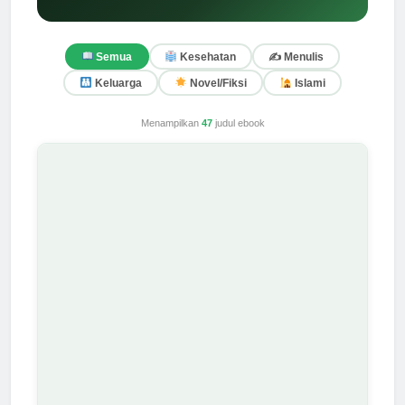
✍️ Menulis
Semua
Kesehatan
Keluarga
Novel/Fiksi
Islami
Menampilkan
47
judul ebook