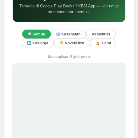
Tersedia di Google Play Books / KBM App — klik untuk
membaca atau membeli
✍️ Menulis
Semua
Kesehatan
Keluarga
Novel/Fiksi
Islami
Menampilkan
47
judul ebook