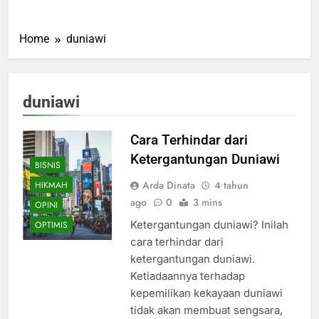
Home
duniawi
duniawi
Cara Terhindar dari
Ketergantungan Duniawi
BISNIS
Arda Dinata
4 tahun
HIKMAH
ago
0
3 mins
OPINI
Ketergantungan duniawi? Inilah
OPTIMIS
cara terhindar dari
ketergantungan duniawi.
Ketiadaannya terhadap
kepemilikan kekayaan duniawi
tidak akan membuat sengsara,