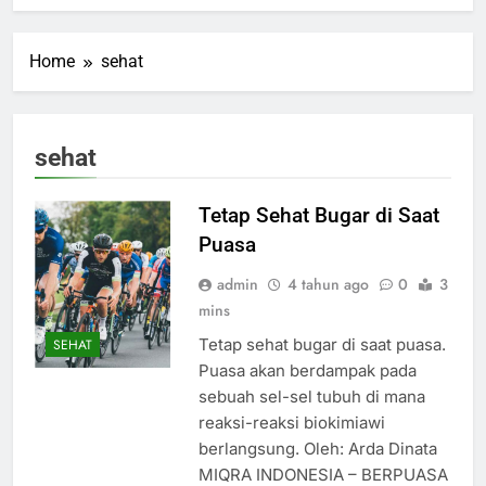
Home
sehat
sehat
Tetap Sehat Bugar di Saat
Puasa
admin
4 tahun ago
0
3
mins
Tetap sehat bugar di saat puasa.
SEHAT
Puasa akan berdampak pada
sebuah sel-sel tubuh di mana
reaksi-reaksi biokimiawi
berlangsung. Oleh: Arda Dinata
MIQRA INDONESIA – BERPUASA