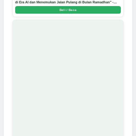
di Era AI dan Menemukan Jalan Pulang di Bulan Ramadhan" -
Arda Dinata
Beli / Baca