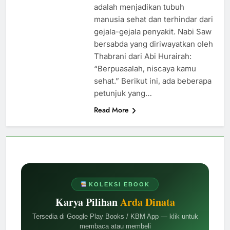
adalah menjadikan tubuh
manusia sehat dan terhindar dari
gejala-gejala penyakit. Nabi Saw
bersabda yang diriwayatkan oleh
Thabrani dari Abi Hurairah:
“Berpuasalah, niscaya kamu
sehat.” Berikut ini, ada beberapa
petunjuk yang…
Read More
KOLEKSI EBOOK
Karya Pilihan
Arda Dinata
Tersedia di Google Play Books / KBM App — klik untuk
membaca atau membeli