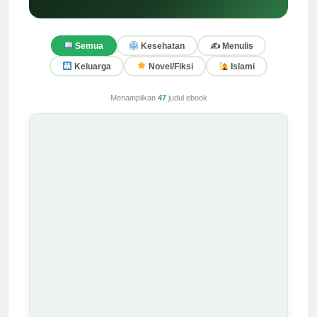
✍️ Menulis
Semua
Kesehatan
Keluarga
Novel/Fiksi
Islami
Menampilkan
47
judul ebook