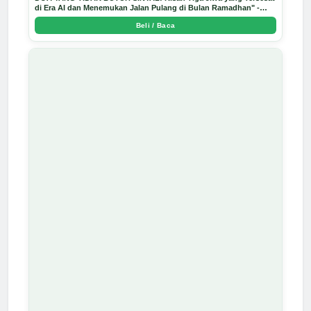
DOA YANG TIDAK BUTUH SINYAL: Kisah Tiga Jiwa yang Tersesat
di Era AI dan Menemukan Jalan Pulang di Bulan Ramadhan" -
Arda Dinata
Beli / Baca