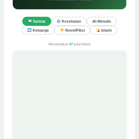
membaca atau membeli
✍️ Menulis
Semua
Kesehatan
Keluarga
Novel/Fiksi
Islami
Menampilkan
47
judul ebook