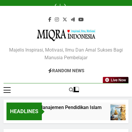
Skip
Etika,
Manajemen
dan
Pendidikan
Etika,
Manajemen
dan
Manajemen
Gaya,
dan
Pendidikan
Islam
Indonesia
dan
Pendidikan
Islam
Pendidikan
Etika,
to
Spiritualitas
Islam
Spiritualitas
Islam
Indonesia
dan
content
Spiritualitas
MIQRA INDONESIA
Majelis Inspirasi, Motivasi, Ilmu Dan Amal Sukses Bagi
Manusia Pembelajar
RANDOM NEWS
Live Now
odel dan Teori Manajemen Pendidikan Islam
HEADLINES
4