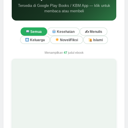
Tersedia di Google Play Books / KBM App — klik untuk
membaca atau membeli
✍️ Menulis
Semua
Kesehatan
Keluarga
Novel/Fiksi
Islami
Menampilkan
47
judul ebook