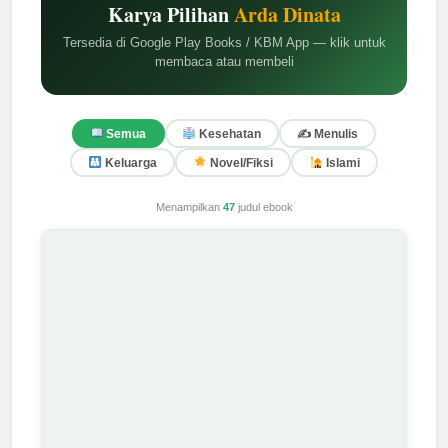
Karya Pilihan
Arda Dinata
Tersedia di Google Play Books / KBM App — klik untuk
membaca atau membeli
✍️ Menulis
Semua
Kesehatan
Keluarga
Novel/Fiksi
Islami
Menampilkan
47
judul ebook