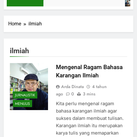
Home
ilmiah
ilmiah
Mengenal Ragam Bahasa
Karangan Ilmiah
Arda Dinata
4 tahun
ago
0
3 mins
JURNALISTIK
Kita perlu mengenal ragam
MENULIS
bahasa karangan ilmiah agar
sukses dalam membuat tulisan.
Karangan ilmiah itu merupakan
karya tulis yang memaparkan