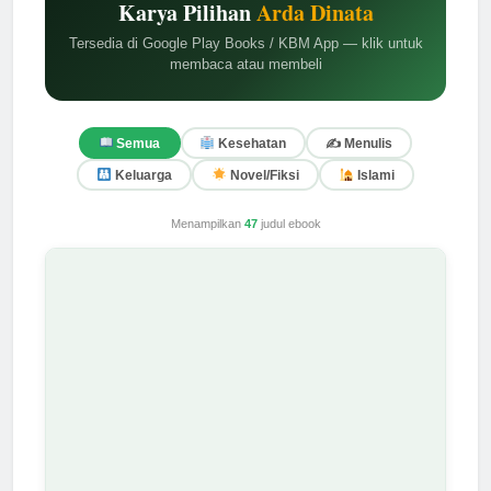
Karya Pilihan
Arda Dinata
Tersedia di Google Play Books / KBM App — klik untuk
membaca atau membeli
✍️ Menulis
Semua
Kesehatan
Keluarga
Novel/Fiksi
Islami
Menampilkan
47
judul ebook